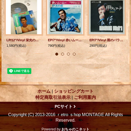
LP/12"/Vinyl 栄光の加山雄三 あなたと共に (1976) 歌・語り：加山雄三 演奏：寺内タケシとブルージーンズ 加山雄三とランチャーズ 大橋節夫とハニー・アイランダーズetc Toshiba RECORDS
EP/7"/Vinyl 赤いムームー/ 砂浜の恋 布施明/ オール・スター・レオン 水島哲/平尾昌晃/森岡賢一郎 (1967) King RECORDS
EP/7"/Vinyl 雨のバラード/今にわかるわ 湯原 昌幸 (1971) UNION
1,580円
(税込)
790円
(税込)
290円
(税込)
ホーム
|
ショッピングカート
特定商取引法表示
|
ご利用案内
PCサイト
Copyright (C) 2013-2016 ｒetro ｓhop MONTAGE All Rights
Reserved.
Powered by
おちゃのこネット