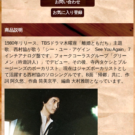
商品説明
1980年リリース、TBSドラマ木曜座「離婚ともだち」主題
歌、西村協が歌う「シー・ユー・アゲイン See You Again」7
インチアナログ盤です。フォークコーラスグループ「グリー
メン（吟遊詩人）」でデビュー、その後、寺内タケシとブル
ージーンズのボーカリスト、現在はジャズボーカリストとし
て活躍する西村協のソロシングルです。B面「帰郷」共に、作
詞 阿久悠、作曲 筒美京平、編曲 大村雅朗となっています。