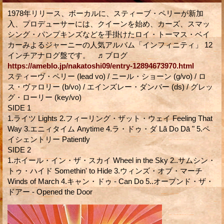
1978年リリース、ボーカルに、スティーブ・ペリーが新加
入、プロデューサーには、クイーンを始め、カーズ、スマッ
シング・パンプキンズなどを手掛けたロイ・トーマス・ベイ
カーみよるジャーニーの人気アルバム「インフィニティ」 12
インチアナログ盤です。 ♬ブログ
https://ameblo.jp/nakatoshi09/entry-12894673970.html
スティーヴ・ペリー (lead vo) / ニール・ショーン (g/vo) / ロ
ス・ヴァロリー (b/vo) / エインズレー・ダンバー (ds) / グレッ
グ・ローリー (key/vo)
SIDE 1
1.ライツ Lights 2.フィーリング・ザット・ウェイ Feeling That
Way 3.エニィタイム Anytime 4.ラ・ドゥ・ダ Lă Do Dā " 5.ペ
イシェントリー Patiently
SIDE 2
1.ホイール・イン・ザ・スカイ Wheel in the Sky 2..サムシン・
トゥ・ハイド Somethin' to Hide 3.ウィンズ・オブ・マーチ
Winds of March 4.キャン・ドゥ - Can Do 5..オープンド・ザ・
ドアー - Opened the Door