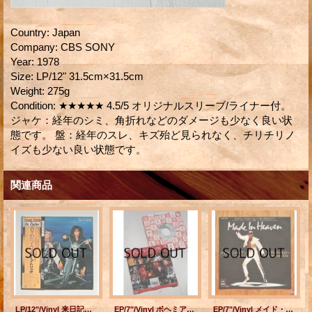
Country
:
Japan
Company
:
CBS SONY
Year
:
1978
Size
:
LP/12" 31.5cm×31.5cm
Weight
:
275g
Condition
:
★★★★★ 4.5/5 オリジナルスリーブ/ライナー付。
ジャケ：経年のシミ、角折れなどのダメージも少なく良い状
態です。 盤：経年のスレ、キズ殆ど見られなく、チリチリノ
イズも少ない良い状態です。
関連商品
LP/12"/Vinyl 来日記念盤 In Color 蒼ざめたハイウエイ チープ・トリック (1977) CBS SONY 帯、カラーフォト付ライナー（大貫憲章×渋谷陽一）
EP/7"/Vinyl ボヘミアン・ラプソディ/アイム・イン・ラブ・ウイズ・マイ・カー QUEEN クイーン (1975) elektra
EP/7"/Vinyl メイド・イン・ヘヴン/ リヴィング・オン・オウン フレディ・マーキュリー (1985) CBS SONY