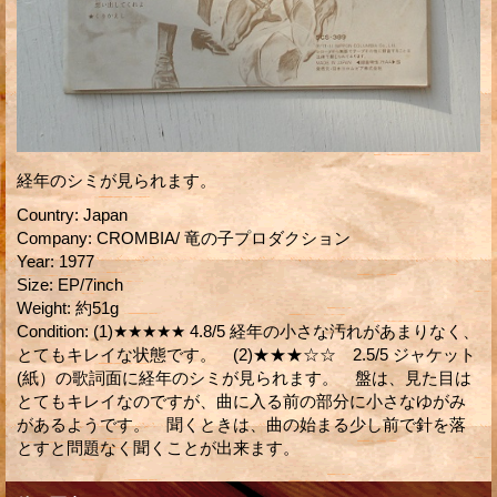
経年のシミが見られます。
Country
:
Japan
Company
:
CROMBIA/ 竜の子プロダクション
Year
:
1977
Size
:
EP/7inch
Weight
:
約51g
Condition
:
(1)★★★★★ 4.8/5 経年の小さな汚れがあまりなく、
とてもキレイな状態です。 (2)★★★☆☆ 2.5/5 ジャケット
(紙）の歌詞面に経年のシミが見られます。 盤は、見た目は
とてもキレイなのですが、曲に入る前の部分に小さなゆがみ
があるようです。 聞くときは、曲の始まる少し前で針を落
とすと問題なく聞くことが出来ます。