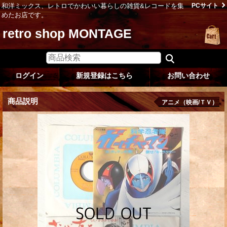
和洋ミックス、レトロでかわいい暮らしの雑貨&レコードを集
PCサイト
めたお店です。
retro shop MONTAGE
ログイン
新規登録はこちら
お問い合わせ
商品説明
アニメ（映画/ＴＶ）