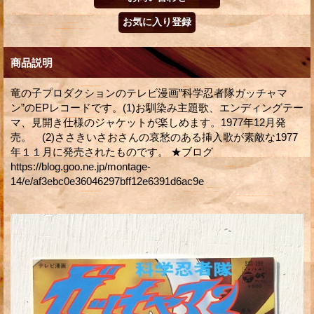
商品説明
竜の子プロダクションのテレビ漫画”科学忍者隊ガッチャマ
ン”のEPレコードです。(1)お馴染み主題歌、エンディングテー
マ、見開き仕様のジャケットが楽しめます。1977年12月発
売。 (2)ささきいさおさんの哀愁のある挿入歌が素敵な1977
年１１月に発売されたものです。 ★ブログ
https://blog.goo.ne.jp/montage-
14/e/af3ebc0e36046297bff12e6391d6ac9e