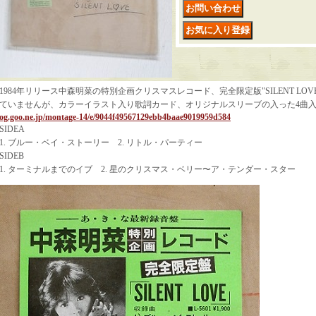
1984年リリース中森明菜の特別企画クリスマスレコード、完全限定版"SILENT LO
ていませんが、カラーイラスト入り歌詞カード、オリジナルスリーブの入った4曲入り
og.goo.ne.jp/montage-14/e/9044f49567129ebb4baae9019959d584
SIDEA
1. ブルー・ベイ・ストーリー 2. リトル・パーティー
SIDEB
1. ターミナルまでのイブ 2. 星のクリスマス・ベリー〜ア・テンダー・スター