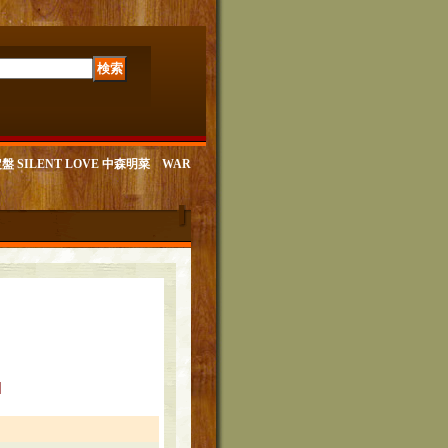
全限定盤 SILENT LOVE 中森明菜 WAR
]