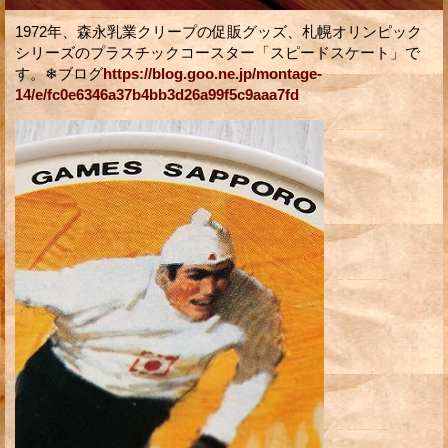
1972年、森永乳業クリープの促販グッズ、札幌オリンピック
シリーズのプラスチックコースター「スピードスケート」で
す。❄ブログ
https://blog.goo.ne.jp/montage-
14/e/fc0e6346a37b4bb3d26a99f5c9aaa7fd