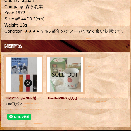
Country
:
Japan
Company
:
森永乳業
Year
:
1972
Size
:
⌀8.4×D0.3(cm)
Weight
:
13g
Condition
:
★★★★☆ 4/5 経年のダメージ少なく良い状態です。
関連商品
EP/7"/Vinyle NHK製作 『東京五輪音頭/東京音頭』 橋 幸夫・三沢あけみ (1964) Victor
Nestle MIRO がんばれ! ニッポン! オリンピックマグカップ(1979) 野球スプーン付
580円
(税込)