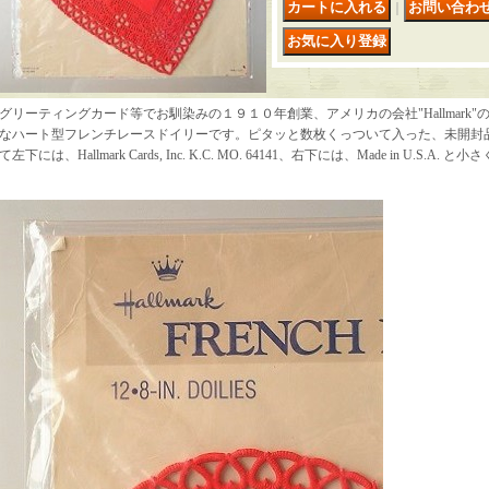
｜
グリーティングカード等でお馴染みの１９１０年創業、アメリカの会社"Hallmark
なハート型フレンチレースドイリーです。ピタッと数枚くっついて入った、未開封
て左下には、Hallmark Cards, Inc. K.C. MO. 64141、右下には、Made in U.S.A