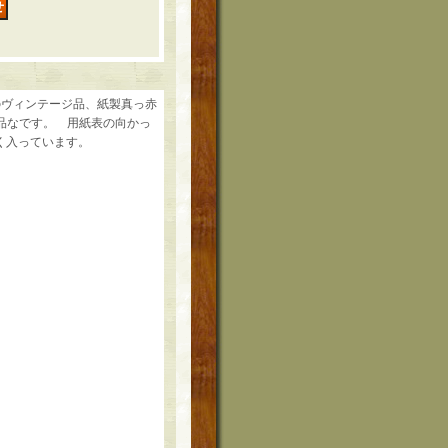
"のヴィンテージ品、紙製真っ赤
品なです。 用紙表の向かっ
. と小さく入っています。