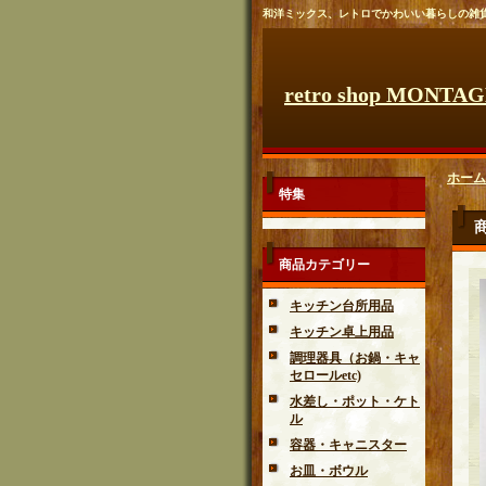
和洋ミックス、レトロでかわいい暮らしの雑
retro shop MONTA
ホーム
特集
商品カテゴリー
キッチン台所用品
キッチン卓上用品
調理器具（お鍋・キャ
セロールetc)
水差し・ポット・ケト
ル
容器・キャニスター
お皿・ボウル