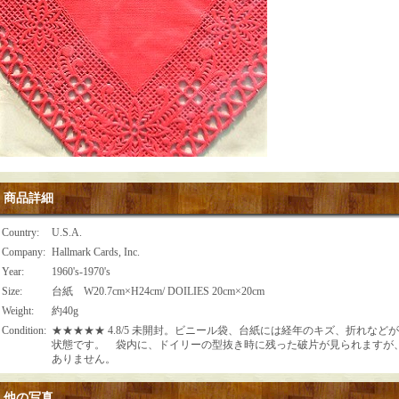
商品詳細
Country
:
U.S.A.
Company
:
Hallmark Cards, Inc.
Year
:
1960's-1970's
Size
:
台紙 W20.7cm×H24cm/ DOILIES 20cm×20cm
Weight
:
約40g
Condition
:
★★★★★ 4.8/5 未開封。ビニール袋、台紙には経年のキズ、折れな
状態です。 袋内に、ドイリーの型抜き時に残った破片が見られますが
ありません。
他の写真