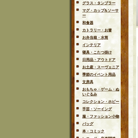
グラス・タンブラー
マグ・カップ&ソーサ
ー
和食器
カトラリー・お箸
お弁当箱・水筒
インテリア
寝具・こたつ掛け
日用品・アウトドア
お土産・スーヴェニア
季節のイベント用品
文房具
おもちゃ・ゲーム・ぬ
いぐるみ
コレクション・ホビー
手芸・ソーイング
服・ファッション小物
バッグ
本・コミック