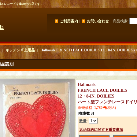
貨&レコードを集めたお店です。
ご利用案内
｜
お問い合わせ
商品検索
:
GE
｜
キッチン卓上用品
｜
Hallmark FRENCH LACE DOILIES 12・8-IN. 
商品説明
Hallmark
FRENCH LACE DOILIES
12・8-IN. DOILIES
ハート型フレンチレースド
販売価格
:
1,780円
(税込)
[在庫数 3]
数量
:
返品特約に関する重要事項