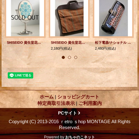
SHISEIDO 資生堂花椿会 ゴールドクラス記念品 スタンドミラー
SHISEIDO 資生堂花椿会 エメロードクラス記念品 ノベルティグッズ スーツハンガーケース
松下電器/ナショナル "くらしの泉会"記念品 クラッチバック/ハンドバック/ ポーチ size: L20×H10×W8(cm)
2,180円
(税込)
2,480円
(税込)
ホーム
|
ショッピングカート
特定商取引法表示
|
ご利用案内
PCサイト
Copyright (C) 2013-2016 ｒetro ｓhop MONTAGE All Rights
Reserved.
Powered by
おちゃのこネット