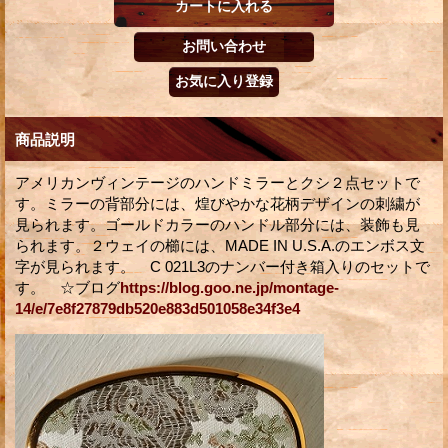
商品説明
アメリカンヴィンテージのハンドミラーとクシ２点セットで
す。ミラーの背部分には、煌びやかな花柄デザインの刺繍が
見られます。ゴールドカラーのハンドル部分には、装飾も見
られます。２ウェイの櫛には、MADE IN U.S.A.のエンボス文
字が見られます。 C 021L3のナンバー付き箱入りのセットで
す。 ☆ブログ
https://blog.goo.ne.jp/montage-
14/e/7e8f27879db520e883d501058e34f3e4