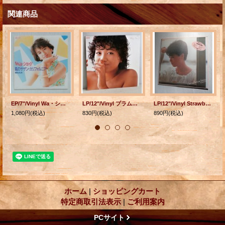
関連商品
EP/7"/Vinyl Wa・ショイ! 風のサザン・カリフォルニア 堀ちえみ (1985) CANYON 見開き歌詞カード付
LP/12"/Vinyl プラムクリーク 堀ちえみ (1984) Canyon カラーピンナップ付歌詞カード
LP/12"/Vinyl Strawberry Heat 堀ちえみ (1984) CANYON シール帯、オリジナルスリーブ付
1,080円
(税込)
830円
(税込)
890円
(税込)
ホーム
|
ショッピングカート
特定商取引法表示
|
ご利用案内
PCサイト