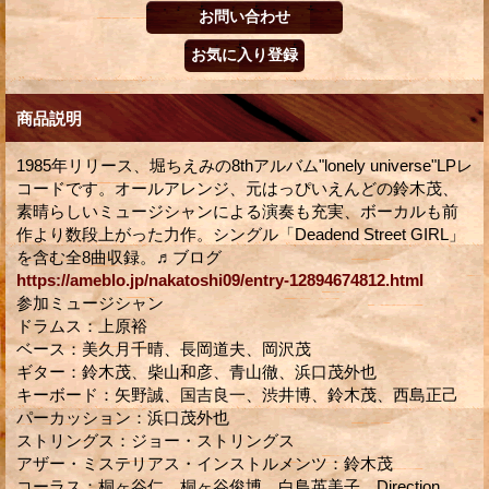
商品説明
1985年リリース、堀ちえみの8thアルバム"lonely universe"LPレ
コードです。オールアレンジ、元はっぴいえんどの鈴木茂、
素晴らしいミュージシャンによる演奏も充実、ボーカルも前
作より数段上がった力作。シングル「Deadend Street GIRL」
を含む全8曲収録。♬ブログ
https://ameblo.jp/nakatoshi09/entry-12894674812.html
参加ミュージシャン
ドラムス：上原裕
ベース：美久月千晴、長岡道夫、岡沢茂
ギター：鈴木茂、柴山和彦、青山徹、浜口茂外也
キーボード：矢野誠、国吉良一、渋井博、鈴木茂、西島正己
パーカッション：浜口茂外也
ストリングス：ジョー・ストリングス
アザー・ミステリアス・インストルメンツ：鈴木茂
コーラス：桐ヶ谷仁、桐ヶ谷俊博、白鳥英美子、Direction