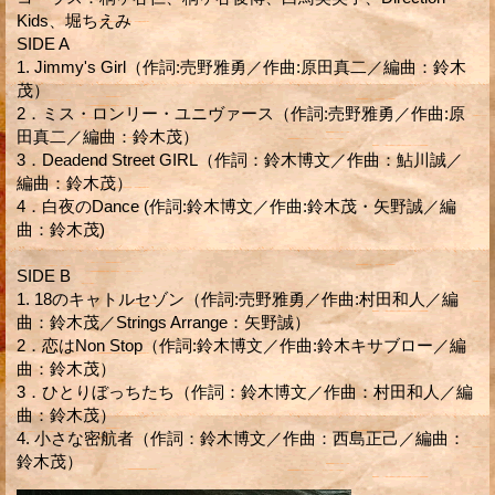
Kids、堀ちえみ
SIDE A
1. Jimmy's Girl（作詞:売野雅勇／作曲:原田真二／編曲：鈴木
茂）
2．ミス・ロンリー・ユニヴァース（作詞:売野雅勇／作曲:原
田真二／編曲：鈴木茂）
3．Deadend Street GIRL（作詞：鈴木博文／作曲：鮎川誠／
編曲：鈴木茂）
4．白夜のDance (作詞:鈴木博文／作曲:鈴木茂・矢野誠／編
曲：鈴木茂)
SIDE B
1. 18のキャトルセゾン（作詞:売野雅勇／作曲:村田和人／編
曲：鈴木茂／Strings Arrange：矢野誠）
2．恋はNon Stop（作詞:鈴木博文／作曲:鈴木キサブロー／編
曲：鈴木茂）
3．ひとりぼっちたち（作詞：鈴木博文／作曲：村田和人／編
曲：鈴木茂）
4. 小さな密航者（作詞：鈴木博文／作曲：西島正己／編曲：
鈴木茂）