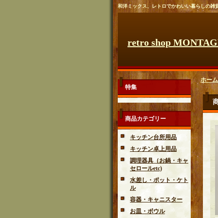
和洋ミックス、レトロでかわいい暮らしの雑
retro shop MONTA
ホーム
特集
商品カテゴリー
キッチン台所用品
キッチン卓上用品
調理器具（お鍋・キャ
セロールetc)
水差し・ポット・ケト
ル
容器・キャニスター
お皿・ボウル