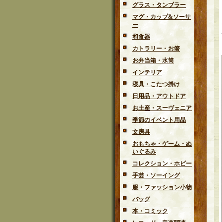
グラス・タンブラー
マグ・カップ&ソーサ
ー
和食器
カトラリー・お箸
お弁当箱・水筒
インテリア
寝具・こたつ掛け
日用品・アウトドア
お土産・スーヴェニア
季節のイベント用品
文房具
おもちゃ・ゲーム・ぬ
いぐるみ
コレクション・ホビー
手芸・ソーイング
服・ファッション小物
バッグ
本・コミック