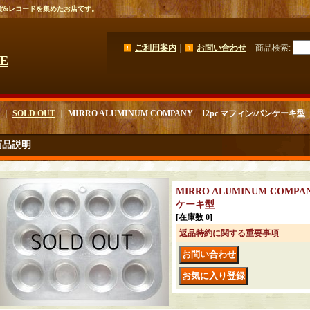
貨&レコードを集めたお店です。
ご利用案内
｜
お問い合わせ
商品検索
:
GE
｜
SOLD OUT
｜
MIRRO ALUMINUM COMPANY 12pc マフィン/パンケーキ型
商品説明
MIRRO ALUMINUM COMP
ケーキ型
[在庫数 0]
返品特約に関する重要事項