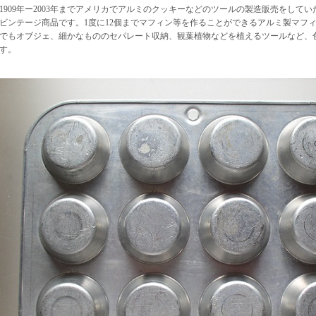
1909年ー2003年までアメリカでアルミのクッキーなどのツールの製造販売をしていたMirro 
ビンテージ商品です。1度に12個までマフィン等を作ることができるアルミ製マフ
でもオブジェ、細かなもののセパレート収納、観葉植物などを植えるツールなど、
す。