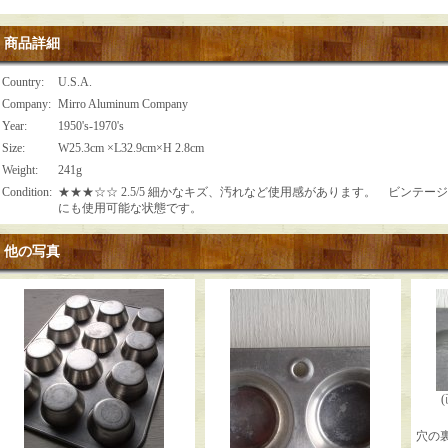
商品詳細
Country
:
U.S.A.
Company
:
Mirro Aluminum Company
Year
:
1950's-1970's
Size
:
W25.3cm ×L32.9cm×H 2.8cm
Weight
:
241g
Condition
:
★★★☆☆ 2.5/5 細かなキズ、汚れなど使用感があります。 ビンテ
にも使用可能な状態です。
他の写真
穴の