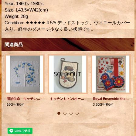
Year
:
1960's-1980's
Size
:
L43.5×W42(cm)
Weight
:
28g
Condition
:
★★★★★ 4.5/5 デッドストック、ヴィニールカバー
入り。経年のダメージ少なく良い状態です。
関連商品
明治生命 キッチンクロス/布巾 フラワープリント/花柄
キッチンミトン/オーブンミトン/鍋掴み TEA
Royal Ensemble kitchen set ディシュタオル2枚/エプロン/ミトン/鍋敷き
160円
(税込)
3,200円
(税込)