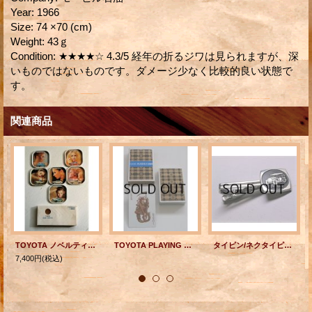
Year
:
1966
Size
:
74 ×70 (cm)
Weight
:
43ｇ
Condition
:
★★★★☆ 4.3/5 経年の折るジワは見られますが、深
いものではないものです。ダメージ少なく比較的良い状態で
す。
関連商品
TOYOTA ノベルティーグッズ CORONA SERIES COASTER (コロナの歴史) ティンドリンクコースター 6枚セット 箱付
TOYOTA PLAYING CARDS トランプ MARKII CORONA
タイピン/ネクタイピン DATSUN ダットサン クラッシックカー size: L4.8/H1.5/ W2 (cm)
7,400円
(税込)