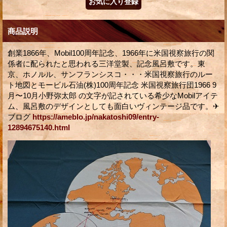
商品説明
創業1866年、Mobil100周年記念、1966年に米国視察旅行の関
係者に配られたと思われる三洋堂製、記念風呂敷です。東
京、ホノルル、サンフランシスコ・・・米国視察旅行のルー
ト地図とモービル石油(株)100周年記念 米国視察旅行団1966 9
月〜10月小野弥太郎 の文字が記されている希少なMobilアイテ
ム、風呂敷のデザインとしても面白いヴィンテージ品です。✈
ブログ
https://ameblo.jp/nakatoshi09/entry-
12894675140.html