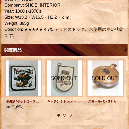
Company
:
SHOEI INTERIOR
Year
:
1960's-1970's
Size
:
W19.2・W16.5・H2.2（ｃｍ）
Weight
:
385g
Condition
:
★★★★★ 4.7/5 デッドストック。未使用の良い状態
です。
関連商品
鍋敷き/ポットコースター/パンコースター CALIFORNIA
キッチンミトン/オーブンミトン/鍋掴み TEA
スモールパン SＩＡＬ社 ストーンウェア Canada
880円
(税込)