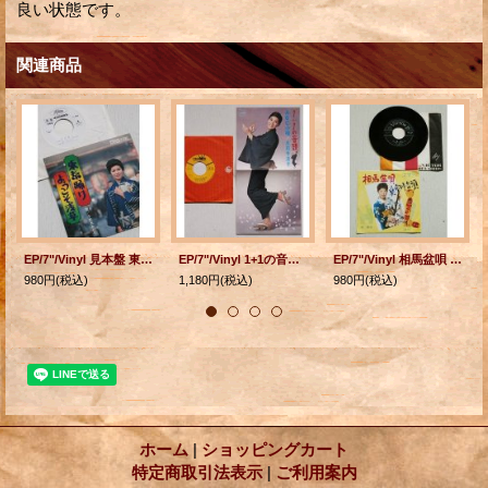
良い状態です。
関連商品
EP/7"/Vinyl 見本盤 東京踊り ようこそ浅草 十和田みどり Toshiba
EP/7"/Vinyl 1+1の音頭 A・B・C小唄 水前寺清子 (1970) CROWN
EP/7"/Vinyl 相馬盆唄 真室川音頭 林恵子 (1963) VICTOR
980円
(税込)
1,180円
(税込)
980円
(税込)
ホーム
|
ショッピングカート
特定商取引法表示
|
ご利用案内