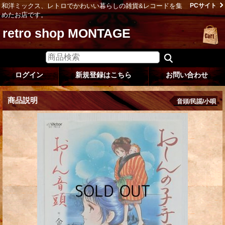
和洋ミックス、レトロでかわいい暮らしの雑貨&レコードを集
PCサイト
めたお店です。
retro shop MONTAGE
ログイン
新規登録はこちら
お問い合わせ
商品説明
音頭/民謡/小唄