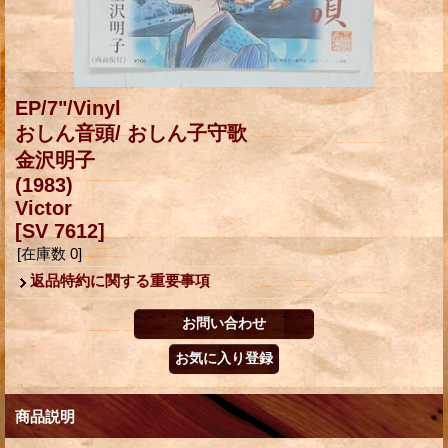
EP/7"/Vinyl
おしん音頭/ おしん子守歌
金沢明子
(1983)
Victor
[SV 7612]
[在庫数 0]
返品特約に関する重要事項
商品説明