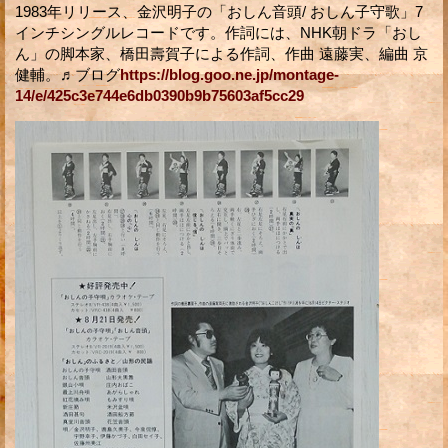
1983年リリース、金沢明子の「おしん音頭/ おしん子守歌」7
インチシングルレコードです。作詞には、NHK朝ドラ「おし
ん」の脚本家、橋田壽賀子による作詞、作曲 遠藤実、編曲 京
健輔。♬ブログ
https://blog.goo.ne.jp/montage-
14/e/425c3e744e6db0390b9b75603af5cc29