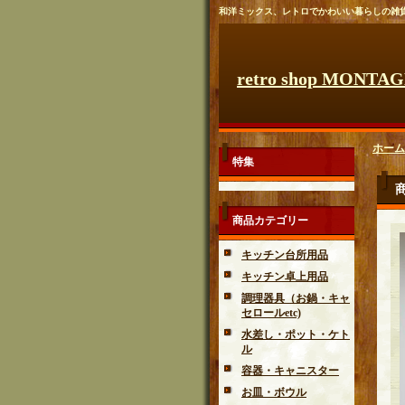
和洋ミックス、レトロでかわいい暮らしの雑
retro shop MONTA
ホーム
特集
商品カテゴリー
キッチン台所用品
キッチン卓上用品
調理器具（お鍋・キャ
セロールetc)
水差し・ポット・ケト
ル
容器・キャニスター
お皿・ボウル