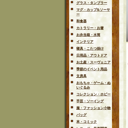
グラス・タンブラー
マグ・カップ&ソーサ
ー
和食器
カトラリー・お箸
お弁当箱・水筒
インテリア
寝具・こたつ掛け
日用品・アウトドア
お土産・スーヴェニア
季節のイベント用品
文房具
おもちゃ・ゲーム・ぬ
いぐるみ
コレクション・ホビー
手芸・ソーイング
服・ファッション小物
バッグ
本・コミック