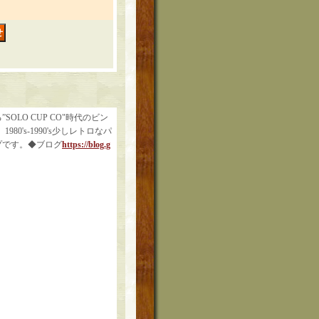
OLO CUP CO"時代のビン
0's-1990's少しレトロなパ
プです。◆ブログ
https://blog.g