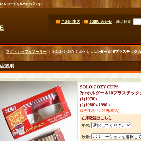
貨&レコードを集めたお店です。
ご利用案内
｜
お問い合わせ
商品検索
:
GE
｜
マグ・カップ&ソーサー
｜
SOLO COZY CUPS 2pcホルダー＆10プラスチックカップ (1)
商品説明
SOLO COZY CUPS
2pcホルダー＆10プラスチッ
(1)1970's
(2)1980's-1990's
販売価格
:
1,400円
(税込)
在庫確認はこちら
年代
:
数量
: