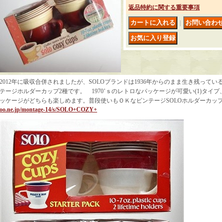
返品特約に関する重要事項
｜
2012年に吸収合併されましたが、SOLOブランドは1936年からのまま生き残っている”S
テージホルダーカップ2種です。 1970’ｓのレトロなパッケージが可愛い(1)タイプ、198
ッケージがどちらも楽しめます。普段使いもＯＫなビンテージSOLOホルダーカッ
oo.ne.jp/montage-14/s/SOLO+COZY+