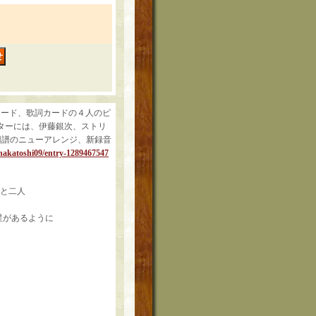
Pレコード、歌詞カードの４人のピ
ターには、伊藤銀次、ストリ
どの旧譜のニューアレンジ、新録音
/nakatoshi09/entry-1289467547
と空と二人
に星があるように