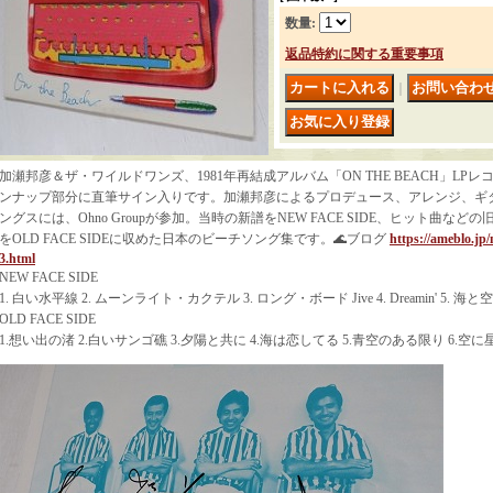
数量
:
返品特約に関する重要事項
｜
加瀬邦彦＆ザ・ワイルドワンズ、1981年再結成アルバム「ON THE BEACH」L
ンナップ部分に直筆サイン入りです。加瀬邦彦によるプロデュース、アレンジ、ギ
ングスには、Ohno Groupが参加。当時の新譜をNEW FACE SIDE、ヒット曲な
をOLD FACE SIDEに収めた日本のビーチソング集です。🌊ブログ
https://ameblo.jp
3.html
NEW FACE SIDE
1. 白い水平線 2. ムーンライト・カクテル 3. ロング・ボード Jive 4. Dreamin' 5. 海
OLD FACE SIDE
1.想い出の渚 2.白いサンゴ礁 3.夕陽と共に 4.海は恋してる 5.青空のある限り 6.空