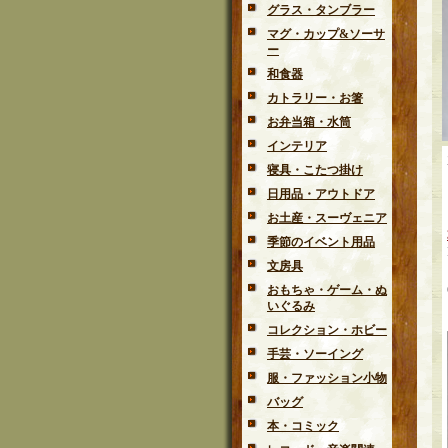
グラス・タンブラー
マグ・カップ&ソーサ
ー
和食器
カトラリー・お箸
お弁当箱・水筒
インテリア
寝具・こたつ掛け
日用品・アウトドア
お土産・スーヴェニア
季節のイベント用品
文房具
おもちゃ・ゲーム・ぬ
いぐるみ
コレクション・ホビー
手芸・ソーイング
服・ファッション小物
バッグ
本・コミック