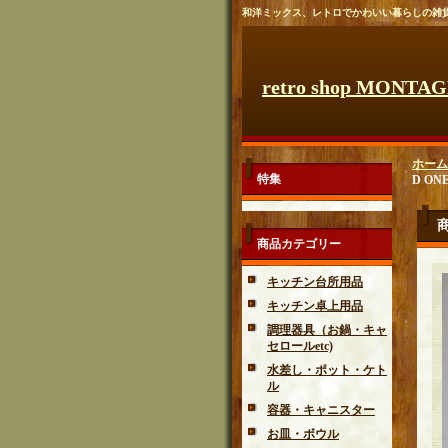
和洋ミックス、レトロでかわいい暮らしの雑
retro shop MONTA
ホーム
特集
D ONE
商品カテゴリー
キッチン台所用品
キッチン卓上用品
調理器具（お鍋・キャ
セロールetc)
水差し・ポット・ケト
ル
容器・キャニスター
お皿・ボウル