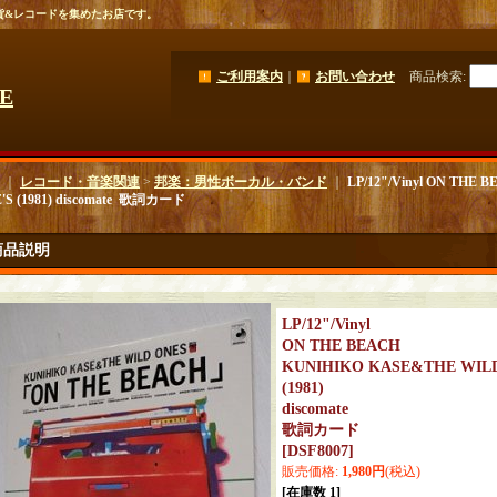
貨&レコードを集めたお店です。
ご利用案内
｜
お問い合わせ
商品検索
:
GE
｜
レコード・音楽関連
>
邦楽：男性ボーカル・バンド
｜
LP/12"/Vinyl ON THE
'S (1981) discomate ‎ 歌詞カード
商品説明
LP/12"/Vinyl
ON THE BEACH
KUNIHIKO KASE&THE WILD
(1981)
discomate ‎
歌詞カード
[
DSF8007
]
販売価格
:
1,980円
(税込)
[在庫数 1]