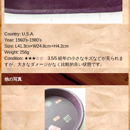
Country
:
U.S.A.
Year
:
1960's-1980's
Size
:
L41.3cn×W24.8cm×H4.2cm
Weight
:
256g
Condition
:
★★★☆☆ 3.5/5 経年の小さなキズなどが見られま
すが、大きなダメージがなく比較的良い状態です。
他の写真