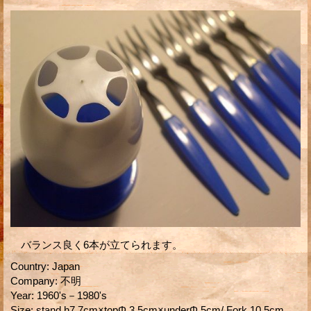
バランス良く6本が立てられます。
Country
:
Japan
Company
:
不明
Year
:
1960's－1980's
Size
:
stand h7.7cm×topΦ 3.5cm×underΦ 5cm/ Fork 10.5cm