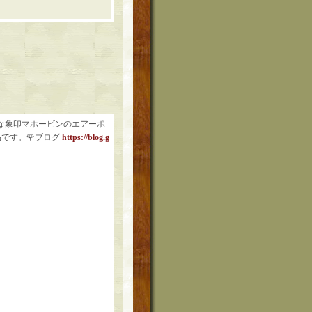
な象印マホービンのエアーポ
品です。🌹ブログ
https://blog.g