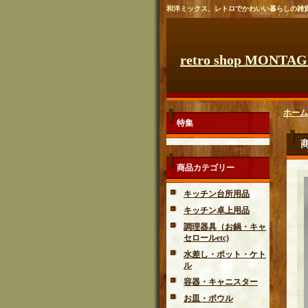
和洋ミックス、レトロでかわいい暮らしの雑
retro shop MONTA
ホーム
特集
商品カテゴリー
キッチン台所用品
キッチン卓上用品
調理器具（お鍋・キャ
セロールetc)
水差し・ポット・ケト
ル
容器・キャニスター
お皿・ボウル