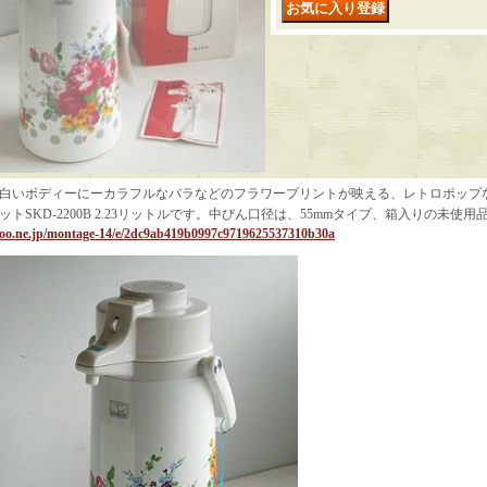
白いボディーにーカラフルなバラなどのフラワープリントが映える、レトロポップ
ットSKD-2200B 2.23リットルです。中びん口径は、55mmタイプ、箱入りの未使用
oo.ne.jp/montage-14/e/2dc9ab419b0997c9719625537310b30a