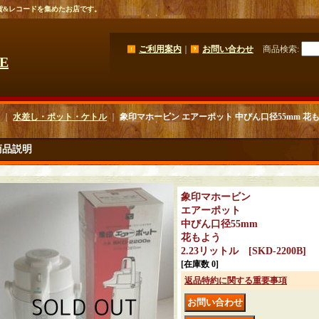
貨&レコードを集めたお店です。
ご利用案内
｜
お問い合わせ
商品検索
:
GE
｜
水差し・ポット・ケトル
｜
象印マホービン エアーポット 中びん口径55mm 花
商品説明
象印マホービン
エアーポット
中びん口径55mm
花もよう
2.23リットル
[
SKD-2200B
]
[在庫数 0]
返品特約に関する重要事項