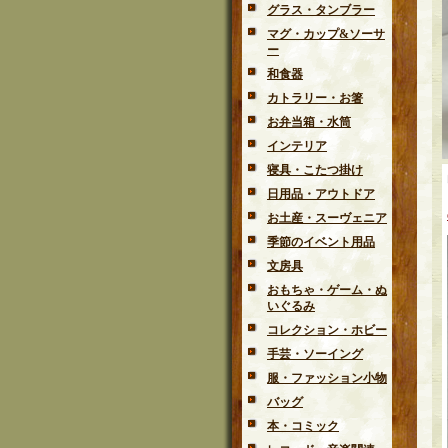
グラス・タンブラー
マグ・カップ&ソーサ
ー
和食器
カトラリー・お箸
お弁当箱・水筒
インテリア
寝具・こたつ掛け
日用品・アウトドア
お土産・スーヴェニア
季節のイベント用品
文房具
おもちゃ・ゲーム・ぬ
いぐるみ
コレクション・ホビー
手芸・ソーイング
服・ファッション小物
バッグ
本・コミック