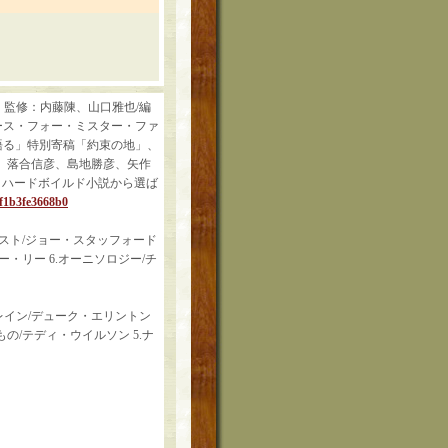
』監修：内藤陳、山口雅也/編
ブルース・フォー・ミスター・ファ
語る」特別寄稿「約束の地」、
、落合信彦、島地勝彦、矢作
、ハードボイルド小説から選ば
6f1b3fe3668b0
ーダスト/ジョー・スタッフォード
ー・リー 6.オーニソロジー/チ
レイン/デューク・エリントン
の/テディ・ウイルソン 5.ナ