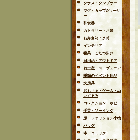
グラス・タンブラー
マグ・カップ&ソーサ
ー
和食器
カトラリー・お箸
お弁当箱・水筒
インテリア
寝具・こたつ掛け
日用品・アウトドア
お土産・スーヴェニア
季節のイベント用品
文房具
おもちゃ・ゲーム・ぬ
いぐるみ
コレクション・ホビー
手芸・ソーイング
服・ファッション小物
バッグ
本・コミック