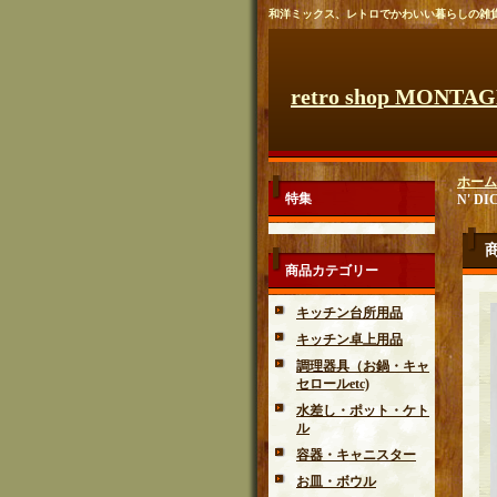
和洋ミックス、レトロでかわいい暮らしの雑
retro shop MONTA
ホーム
特集
N' D
商品カテゴリー
キッチン台所用品
キッチン卓上用品
調理器具（お鍋・キャ
セロールetc)
水差し・ポット・ケト
ル
容器・キャニスター
お皿・ボウル