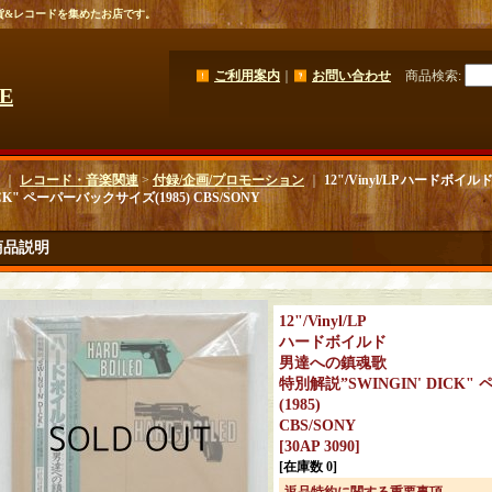
貨&レコードを集めたお店です。
ご利用案内
｜
お問い合わせ
商品検索
:
GE
｜
レコード・音楽関連
>
付録/企画/プロモーション
｜
12"/Vinyl/LP ハードボ
ICK" ペーパーバックサイズ(1985) CBS/SONY
商品説明
12"/Vinyl/LP
ハードボイルド
男達への鎮魂歌
特別解説”SWINGIN' DICK
(1985)
CBS/SONY
[
30AP 3090
]
[在庫数 0]