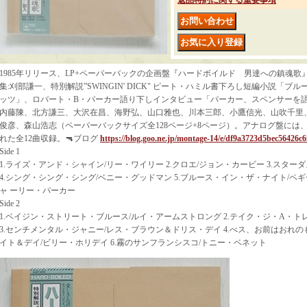
返品特約に関する重要事項
1985年リリース、LP+ペーパーバックの企画盤『ハードボイルド 男達への鎮魂歌
集:刈部謙一、特別解説”SWINGIN' DICK" ピート・ハミル書下ろし短編小説「
ッツ」、ロバート・B・パーカー語り下しインタビュー「パーカー、スペンサーを
内藤陳、北方謙三、大沢在昌、海野弘、山口雅也、川本三郎、小鷹信光、山吹千里
俊彦、森山浩志（ペーパーバックサイズ全128ページ+8ページ）。アナログ盤には
れた全12曲収録。🔫ブログ
https://blog.goo.ne.jp/montage-14/e/df9a3723d5bec56426c
Side 1
1.ライズ・アンド・シャイン/リー・ワイリー 2.クロエ/ジョン・カービー 3.スタ
4.シング・シング・シング/ベニー・グッドマン 5.ブルース・イン・ザ・ナイト/ペギ
ャ ーリー・パーカー
Side 2
1.ベイジン・ストリート・ブルース/ルイ・アームストロング 2.テイク・ジ・A・ト
3.センチメンタル・ジャニー/レス・ブラウン＆ドリス・デイ 4.べス、お前はおれのも
イト＆デイ/ビリー・ホリデイ 6.霧のサンフランシスコ/トニー・ベネット