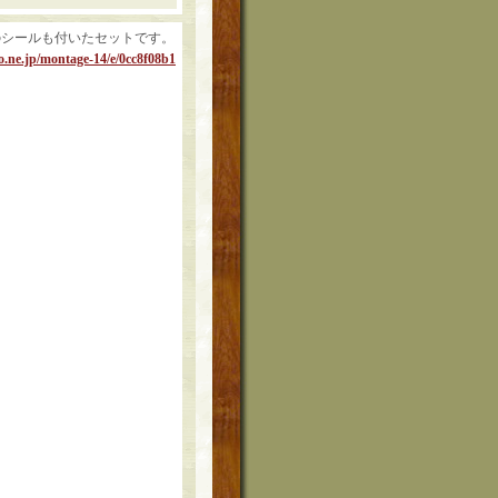
のシールも付いたセットです。
oo.ne.jp/montage-14/e/0cc8f08b1