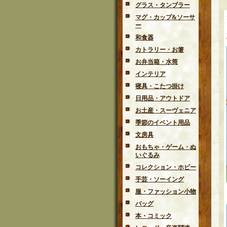
グラス・タンブラー
マグ・カップ&ソーサ
ー
和食器
カトラリー・お箸
お弁当箱・水筒
インテリア
寝具・こたつ掛け
日用品・アウトドア
お土産・スーヴェニア
季節のイベント用品
文房具
おもちゃ・ゲーム・ぬ
いぐるみ
コレクション・ホビー
手芸・ソーイング
服・ファッション小物
バッグ
本・コミック