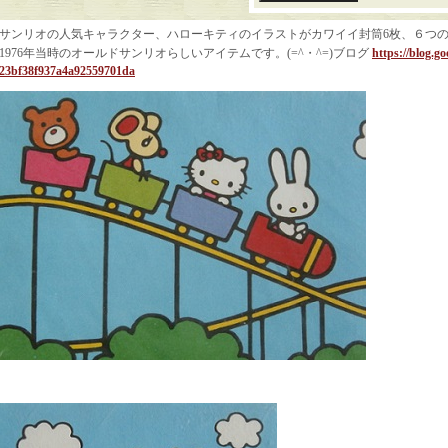
サンリオの人気キャラクター、ハローキティのイラストがカワイイ封筒6枚、６つ
1976年当時のオールドサンリオらしいアイテムです。(=^・^=)ブログ
https://blog.g
23bf38f937a4a92559701da