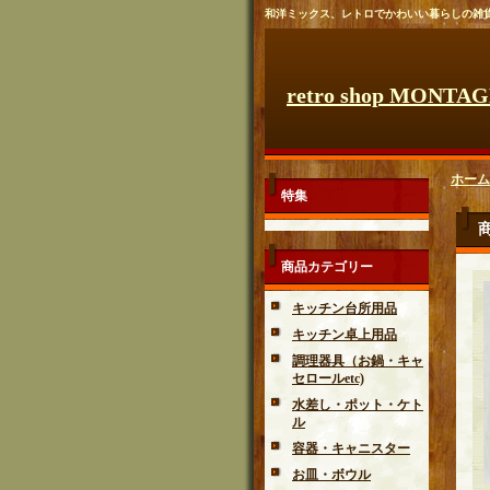
和洋ミックス、レトロでかわいい暮らしの雑
retro shop MONTA
ホーム
特集
商品カテゴリー
キッチン台所用品
キッチン卓上用品
調理器具（お鍋・キャ
セロールetc)
水差し・ポット・ケト
ル
容器・キャニスター
お皿・ボウル