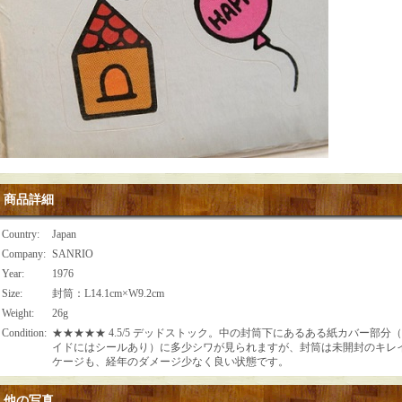
商品詳細
Country
:
Japan
Company
:
SANRIO
Year
:
1976
Size
:
封筒：L14.1cm×W9.2cm
Weight
:
26g
Condition
:
★★★★★ 4.5/5 デッドストック。中の封筒下にあるある紙カバー部
イドにはシールあり）に多少シワが見られますが、封筒は未開封のキレ
ケージも、経年のダメージ少なく良い状態です。
他の写真