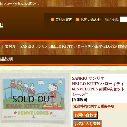
貨&レコードを集めたお店です。
ご利用案内
｜
お問い合わせ
商品検索
:
GE
｜
文房具
｜
SANRIO サンリオ HELLO KITTY ハローキティ6ENVELOPES 封
商品説明
SANRIO サンリオ
HELLO KITTY ハローキティ
6ENVELOPES 封筒6枚セット
シール付
[在庫数 0]
返品特約に関する重要事項