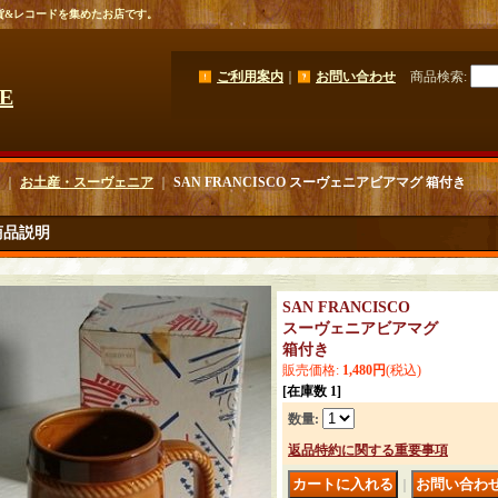
貨&レコードを集めたお店です。
ご利用案内
｜
お問い合わせ
商品検索
:
GE
｜
お土産・スーヴェニア
｜
SAN FRANCISCO スーヴェニアビアマグ 箱付き
商品説明
SAN FRANCISCO
スーヴェニアビアマグ
箱付き
販売価格
:
1,480円
(税込)
[在庫数 1]
数量
:
返品特約に関する重要事項
｜