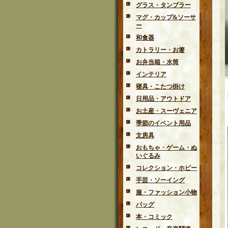
グラス・タンブラー
マグ・カップ&ソーサ
ー
和食器
カトラリー・お箸
お弁当箱・水筒
インテリア
寝具・こたつ掛け
日用品・アウトドア
お土産・スーヴェニア
季節のイベント用品
文房具
おもちゃ・ゲーム・ぬ
いぐるみ
コレクション・ホビー
手芸・ソーイング
服・ファッション小物
バッグ
本・コミック