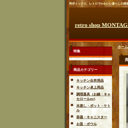
和洋ミックス、レトロでかわいい暮らしの雑
retro shop MONTA
ホーム
特集
商品カテゴリー
キッチン台所用品
キッチン卓上用品
調理器具（お鍋・キャ
セロールetc)
水差し・ポット・ケト
ル
容器・キャニスター
お皿・ボウル