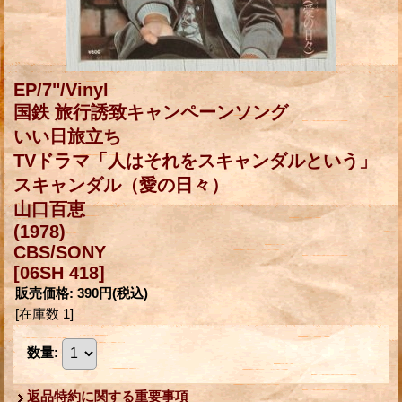
EP/7"/Vinyl
国鉄 旅行誘致キャンペーンソング
いい日旅立ち
TVドラマ「人はそれをスキャンダルという」
スキャンダル（愛の日々）
山口百恵
(1978)
CBS/SONY
[06SH 418]
販売価格
:
390円
(税込)
[在庫数 1]
数量
:
返品特約に関する重要事項