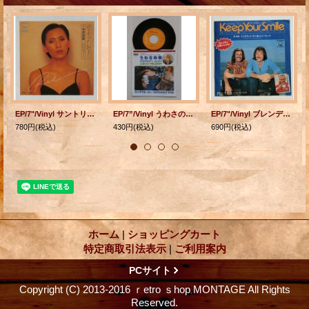
EP/7"/Vinyl サントリー「デリカワイン」CMソング ディスコ・レディー SENTIMENTAL HOTEL 中原理恵 (1978) CBS/Sony
EP/7”/Vinyl うわさの男 -キリン・ライト・ビールCMソング- EVERYBODY'S TALKIN/ ウイザウト・ユー ニルソン (1977) RCA
EP/7"/Vinyl ブレンディ CMソング Keep Your Smile ハリウッド・ヘッケル＆ジャイヴ イングランド・ダン&ジョン・フォード (1979) BIG TREE
780円
(税込)
430円
(税込)
690円
(税込)
ホーム
|
ショッピングカート
特定商取引法表示
|
ご利用案内
PCサイト
Copyright (C) 2013-2016 ｒetro ｓhop MONTAGE All Rights
Reserved.