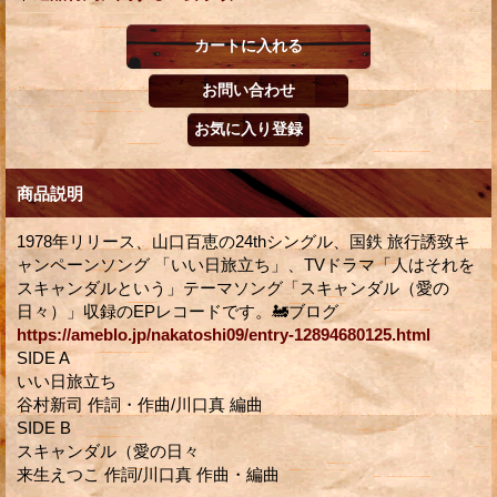
商品説明
1978年リリース、山口百恵の24thシングル、国鉄 旅行誘致キ
ャンペーンソング 「いい日旅立ち」、TVドラマ「人はそれを
スキャンダルという」テーマソング「スキャンダル（愛の
日々）」収録のEPレコードです。🚂ブログ
https://ameblo.jp/nakatoshi09/entry-12894680125.html
SIDE A
いい日旅立ち
谷村新司 作詞・作曲/川口真 編曲
SIDE B
スキャンダル（愛の日々
来生えつこ 作詞/川口真 作曲・編曲