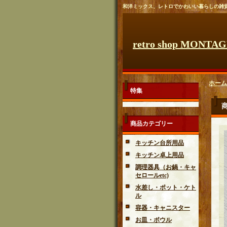
和洋ミックス、レトロでかわいい暮らしの雑
retro shop MONTA
ホーム
特集
商品カテゴリー
キッチン台所用品
キッチン卓上用品
調理器具（お鍋・キャ
セロールetc)
水差し・ポット・ケト
ル
容器・キャニスター
お皿・ボウル