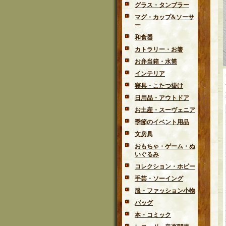
グラス・タンブラー
マグ・カップ&ソーサ
ー
和食器
カトラリー・お箸
お弁当箱・水筒
インテリア
寝具・こたつ掛け
日用品・アウトドア
お土産・スーヴェニア
季節のイベント用品
文房具
おもちゃ・ゲーム・ぬ
いぐるみ
コレクション・ホビー
手芸・ソーイング
服・ファッション小物
バッグ
本・コミック