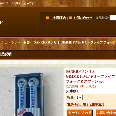
貨&レコードを集めたお店です。
ご利用案内
｜
お問い合わせ
商品検索
:
GE
｜
カトラリー・お箸
｜
SANRIO/サンリオ GIMME FIVE/ギミーファイブ フォーク
商品説明
SANRIO/サンリオ
GIMME FIVE/ギミーファイブ
フォーク＆スプーン set
販売価格
:
790円
(税込)
[在庫数 1]
数量
:
返品特約に関する重要事項
｜