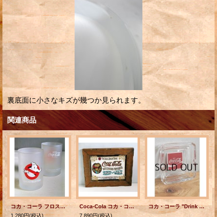
裏底面に小さなキズが幾つか見られます。
関連商品
コカ・コーラ フロストグラス 映画 『ゴーストバスターズ』 DRINK Coca-Cola TRADE MARK REGD. THE SUPERNATURAL SPECTACULAR ©1984 Columbia Pictures Industries, Inc. 各1個
Coca-Cola コカ・コーラ ウォールミラー パブミラー ウッドフレーム
コカ・コーラ "Drink Coca-Cola" ガラスアシュトレイ/灰皿 スクエアー
1,280円
(税込)
7,890円
(税込)