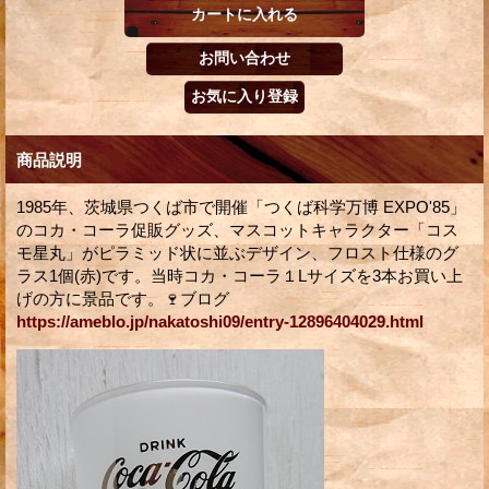
商品説明
1985年、茨城県つくば市で開催「つくば科学万博 EXPO'85」
のコカ・コーラ促販グッズ、マスコットキャラクター「コス
モ星丸」がピラミッド状に並ぶデザイン、フロスト仕様のグ
ラス1個(赤)です。当時コカ・コーラ１Lサイズを3本お買い上
げの方に景品です。🍷ブログ
https://ameblo.jp/nakatoshi09/entry-12896404029.html