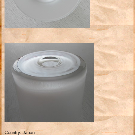
Country
:
Japan