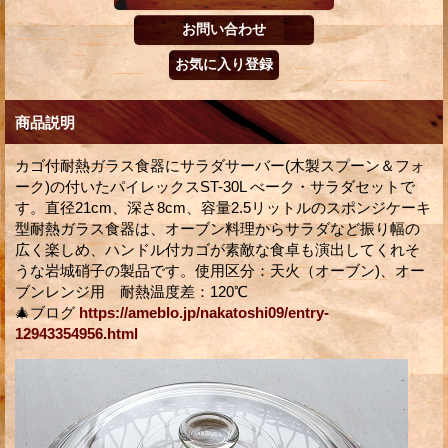
商品説明
カゴ付耐熱ガラス食器にサラダサーバー(木製スプーン＆フォ
ーク)の付いたパイレックスST-30L べーク・サラダセットで
す。直径21cm、深さ8cm、容量2.5リットルのスポンジケーキ
型耐熱ガラス食器は、オーブン料理からサラダなど振り幅の
広く楽しめ、ハンドル付カゴが素敵な食卓も演出してくれそ
うな岩城硝子の製品です。使用区分：天火（オーブン)、オー
ブンレンジ用 耐熱温度差：120℃
🎄ブログ
https://ameblo.jp/nakatoshi09/entry-
12943354956.html