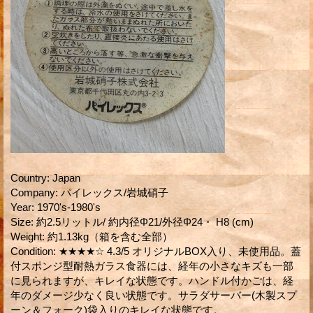
Country
:
Japan
Company
:
パイレックス/岩城硝子
Year
:
1970's-1980's
Size
:
約2.5リットル/ 約内径Φ21/外径Φ24・ H8 (cm)
Weight
:
約1.13kg（箱を含む全部）
Condition
:
★★★★☆ 4.3/5 オリジナルBOX入り、未使用品。蓋
付スポンジ型耐熱ガラス食器には、経年の小さなキズも一部
に見られますが、キレイな状態です。ハンドル付かごは、経
年のダメージ少なく良い状態です。サラダサーバー(木製スプ
ーン＆フォーク)袋入りのキレイな状態です。