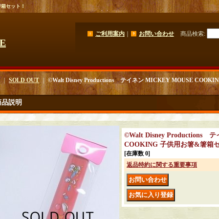
箸箱セット！
ご利用案内
｜
お問い合わせ
商品検索
:
GE
｜
SOLD OUT
｜
©Walt Disney Productions テイネン MICKEY MOUSE C
商品説明
©Walt Disney Production
COOKING 子供用お箸&箸箱
[在庫数 0]
返品特約に関する重要事項