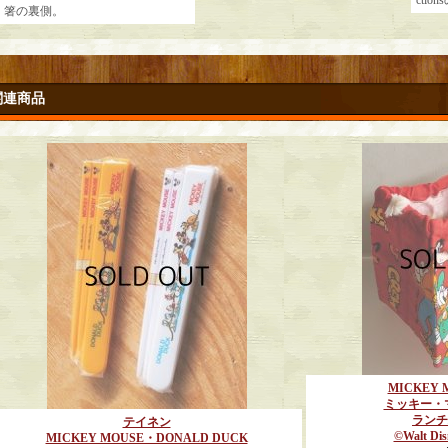
cti
箸の裏側。
関連商品
MICKEY
ミッキー・
ランチ
テイネン
©Walt Dis
MICKEY MOUSE・DONALD DUCK