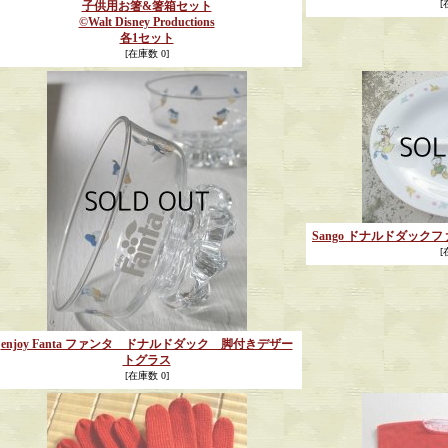
[
子供用お箸&箸箱セット
©Walt Disney Productions
各1セット
[在庫数 0]
Sango ドナルドダッ
[
enjoy Fanta ファンタ ドナルドダック 脚付きデザー
トグラス
[在庫数 0]