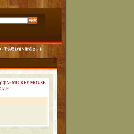
OOKING 子供用お箸&箸箱セット
s テイネン MICKEY MOUSE
セット