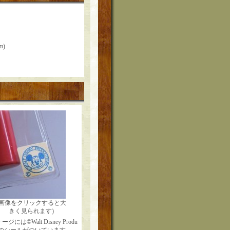
m)
(画像をクリックすると大
きく見られます)
ジには©Walt Disney Produ