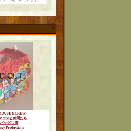
onsのシールがついています。
 MOUSE＆CREW
マウスと仲間たち
バッグ/巾着
ney Productions