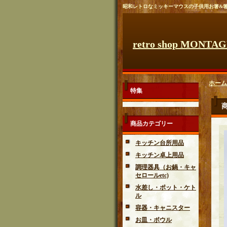
昭和レトロなミッキーマウスの子供用お箸&
retro shop MONTA
ホーム
特集
商品カテゴリー
キッチン台所用品
キッチン卓上用品
調理器具（お鍋・キャ
セロールetc)
水差し・ポット・ケト
ル
容器・キャニスター
お皿・ボウル