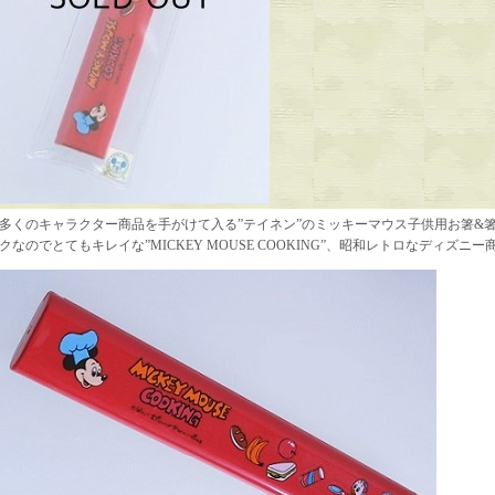
多くのキャラクター商品を手がけて入る”テイネン”のミッキーマウス子供用お箸&
クなのでとてもキレイな”MICKEY MOUSE COOKING”、昭和レトロなディズニ