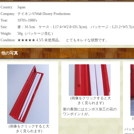
Country
:
Japan
Company
:
テイネン/©Walt Disney Productions
Year
:
1970's-1980's
Size
:
箸：16.5cm ケース：L17.4×W2.8×D1.5(cm) パッケージ：L21.2×W5.7(c
Weight
:
50g（パッケージ含む）
Condition
:
★★★★★ 4.5/5 未使用品。 とてもキレイな状態です。
他の写真
(画像をクリックすると大
きく見られます)
箸の裏側にはエンボス加工の花の
ワンポイントが。
(画像をクリックすると大
パッケー
きく見られます)