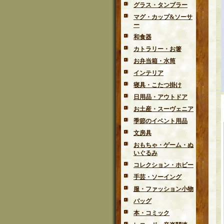
グラス・タンブラー
マグ・カップ&ソーサ
ー
和食器
カトラリー・お箸
お弁当箱・水筒
インテリア
寝具・こたつ掛け
日用品・アウトドア
お土産・スーヴェニア
季節のイベント用品
文房具
おもちゃ・ゲーム・ぬ
いぐるみ
コレクション・ホビー
手芸・ソーイング
服・ファッション小物
バッグ
本・コミック