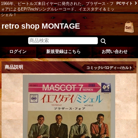
1966年、ビートルズ来日イヤーに発売された、ブラザース・フ
PCサイト
ォアによるEP/7inch/シングルレーコード、イエスタデイ＆ミッ
シェル！
retro shop MONTAGE
ログイン
新規登録はこちら
お問い合わせ
商品説明
コミック/パロディ―/カルト