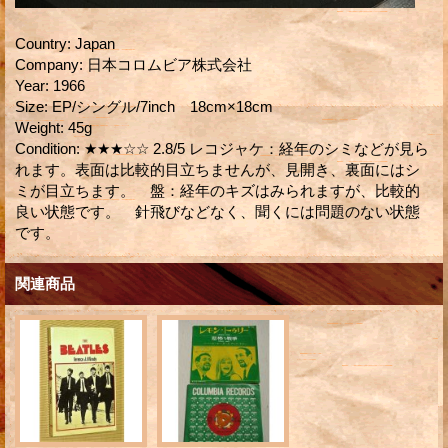
Country
:
Japan
Company
:
日本コロムビア株式会社
Year
:
1966
Size
:
EP/シングル/7inch 18cm×18cm
Weight
:
45g
Condition
:
★★★☆☆ 2.8/5 レコジャケ：経年のシミなどが見ら
れます。表面は比較的目立ちませんが、見開き、裏面にはシ
ミが目立ちます。 盤：経年のキズはみられますが、比較的
良い状態です。 針飛びなどなく、聞くには問題のない状態
です。
関連商品