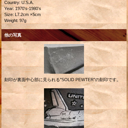
Country
:
U.S.A.
Year
:
1970's-1980's
Size
:
L7.2cm ×5cm
Weight
:
97g
他の写真
刻印が裏面中心部に見られる”SOLID PEWTER”の刻印です。