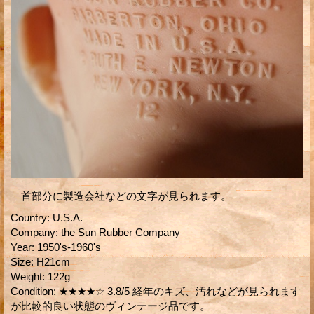
首部分に製造会社などの文字が見られます。
Country
:
U.S.A.
Company
:
the Sun Rubber Company
Year
:
1950's-1960's
Size
:
H21cm
Weight
:
122g
Condition
:
★★★★☆ 3.8/5 経年のキズ、汚れなどが見られます
が比較的良い状態のヴィンテージ品です。