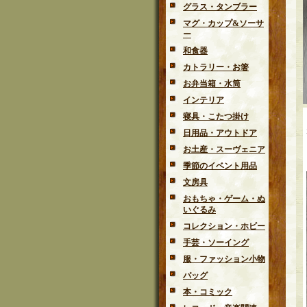
グラス・タンブラー
マグ・カップ&ソーサ
ー
和食器
カトラリー・お箸
お弁当箱・水筒
インテリア
寝具・こたつ掛け
日用品・アウトドア
お土産・スーヴェニア
季節のイベント用品
文房具
おもちゃ・ゲーム・ぬ
いぐるみ
コレクション・ホビー
手芸・ソーイング
服・ファッション小物
バッグ
本・コミック