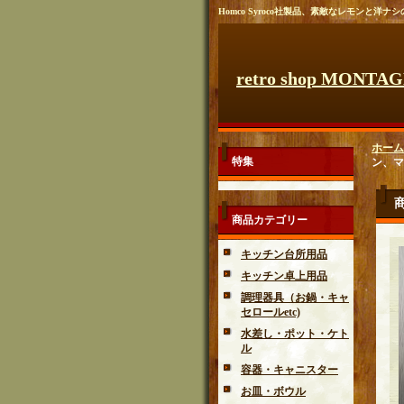
Homco Syroco社製品、素敵なレモンと洋
retro shop MONTA
ホーム
特集
ン、マ
商品カテゴリー
キッチン台所用品
キッチン卓上用品
調理器具（お鍋・キャ
セロールetc)
水差し・ポット・ケト
ル
容器・キャニスター
お皿・ボウル