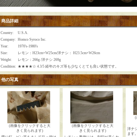
商品詳細
Country
:
U.S.A.
Company
:
Homco Syroco Inc.
Year
:
1970's-1980's
Size
:
レモン：H23cm×W25cm/洋ナシ： H23.5cm×W26cm
Weight
:
レモン：266g /洋ナシ 269g
Condition
:
★★★★☆ 4.3/5 経年のキズ等も少なくとても良い状態です。
他の写真
(画像をクリックすると大
(画像をクリックすると大
洋ナ
きく見られます)
きく見られます)
ます