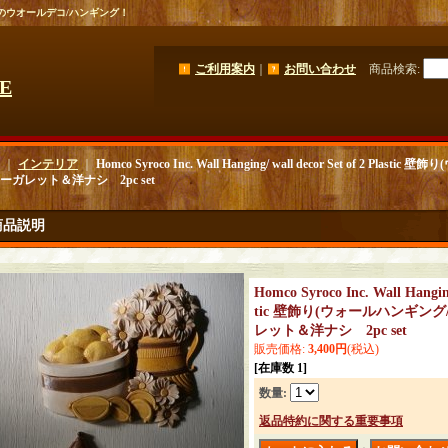
ナシのウオールデコ/ハンギング！
ご利用案内
｜
お問い合わせ
商品検索
:
GE
｜
インテリア
｜
Homco Syroco Inc. Wall Hanging/ wall decor Set of 2 P
ーガレット＆洋ナシ 2pc set
商品説明
Homco Syroco Inc. Wall Hanging
tic 壁飾り(ウォールハンギン
レット＆洋ナシ 2pc set
販売価格
:
3,400円
(税込)
[在庫数 1]
数量
:
返品特約に関する重要事項