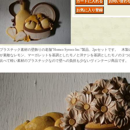
｜
プラスチック素材の壁飾りの老舗”Homco Syroco Inc.”製品、2pcセットです。
が素敵なレモン、マーガレットを基調としたモノと洋ナシを基調としたモノの２つ
比べて軽い素材のプラスチックなので壁への負担も少ないヴィンテージ商品です。