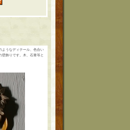
 木製のようなディテール、色合い
の壁飾りです。木、石膏等と