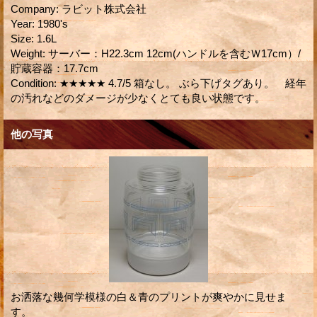
Company
:
ラビット株式会社
Year
:
1980's
Size
:
1.6L
Weight
:
サーバー：H22.3cm 12cm(ハンドルを含むＷ17cm）/
貯蔵容器：17.7cm
Condition
:
★★★★★ 4.7/5 箱なし。 ぶら下げタグあり。 経年
の汚れなどのダメージが少なくとても良い状態です。
他の写真
お洒落な幾何学模様の白＆青のプリントが爽やかに見せま
す。