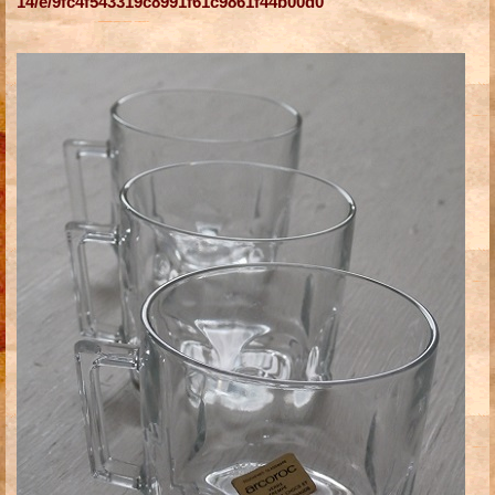
14/e/9fc4f543319c8991f61c9861f44b00d0