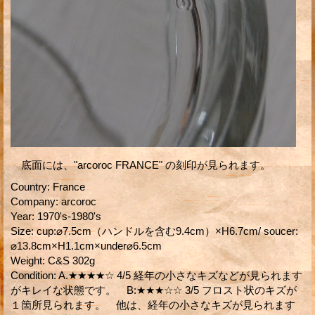
底面には、"arcoroc FRANCE" の刻印が見られます。
Country
:
France
Company
:
arcoroc
Year
:
1970's-1980's
Size
:
cup:⌀7.5cm（ハンドルを含む9.4cm）×H6.7cm/ soucer:
⌀13.8cm×H1.1cm×under⌀6.5cm
Weight
:
C&S 302g
Condition
:
A.★★★★☆ 4/5 経年の小さなキズなどが見られます
がキレイな状態です。 B:★★★☆☆ 3/5 フロスト状のキズが
１箇所見られます。 他は、経年の小さなキズが見られます