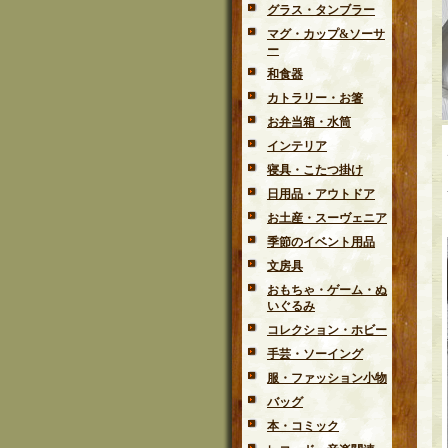
グラス・タンブラー
マグ・カップ&ソーサ
ー
和食器
カトラリー・お箸
お弁当箱・水筒
インテリア
寝具・こたつ掛け
日用品・アウトドア
お土産・スーヴェニア
季節のイベント用品
文房具
おもちゃ・ゲーム・ぬ
いぐるみ
コレクション・ホビー
手芸・ソーイング
服・ファッション小物
バッグ
本・コミック