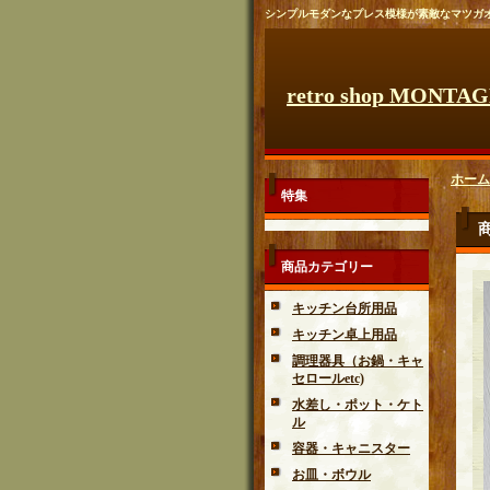
シンプルモダンなプレス模様が素敵なマツガ
retro shop MONTA
ホーム
特集
商品カテゴリー
キッチン台所用品
キッチン卓上用品
調理器具（お鍋・キャ
セロールetc)
水差し・ポット・ケト
ル
容器・キャニスター
お皿・ボウル