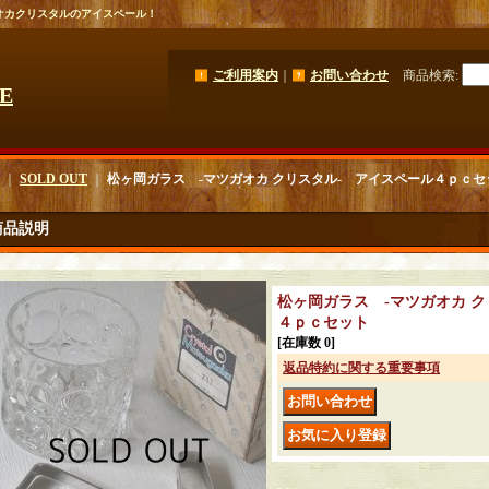
オカクリスタルのアイスペール！
ご利用案内
｜
お問い合わせ
商品検索
:
GE
｜
SOLD OUT
｜
松ヶ岡ガラス -マツガオカ クリスタル- アイスペール４ｐ
商品説明
松ヶ岡ガラス -マツガオカ 
４ｐｃセット
[在庫数 0]
返品特約に関する重要事項