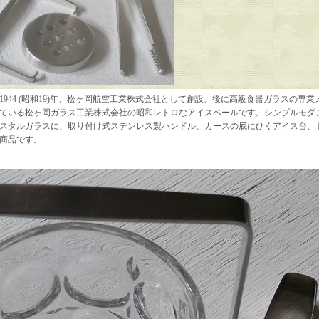
1944 (昭和19)年、松ヶ岡航空工業株式会社として創設、後に高級食器ガラスの専
ている松ヶ岡ガラス工業株式会社の昭和レトロなアイスペールです。シンプルモダ
スタルガラスに、取り付け式ステンレス製ハンドル、カースの底にひくアイス台、
商品です。