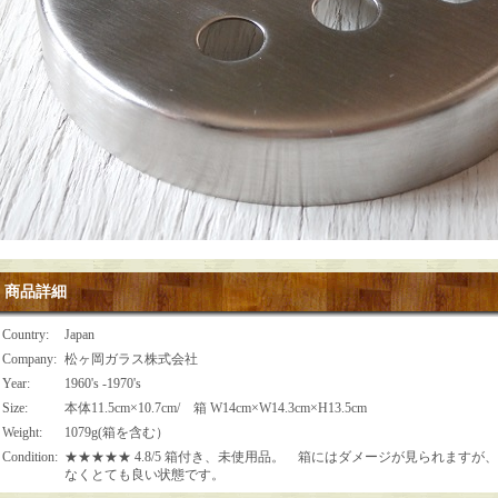
商品詳細
Country
:
Japan
Company
:
松ヶ岡ガラス株式会社
Year
:
1960's -1970's
Size
:
本体11.5cm×10.7cm/ 箱 W14cm×W14.3cm×H13.5cm
Weight
:
1079g(箱を含む）
Condition
:
★★★★★ 4.8/5 箱付き、未使用品。 箱にはダメージが見られます
なくとても良い状態です。