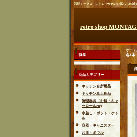
和洋ミックス、レトロでかわいい暮らしの雑
retro shop MONTA
ホーム
特集
各1本
商品カテゴリー
キッチン台所用品
キッチン卓上用品
調理器具（お鍋・キャ
セロールetc)
水差し・ポット・ケト
ル
容器・キャニスター
お皿・ボウル