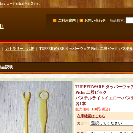
貨&レコードを集めたお店です。
ご利用案内
｜
お問い合わせ
商品検索
:
GE
｜
カトラリー・お箸
｜
TUPPERWARE タッパーウェア Picks 二股ピック パ
商品説明
TUPPERWARE タッパーウェ
Picks 二股ピック
パステルライトイエロー/パス
各1本
販売価格
:
110円
(税込)
在庫確認はこちら
カラー
: