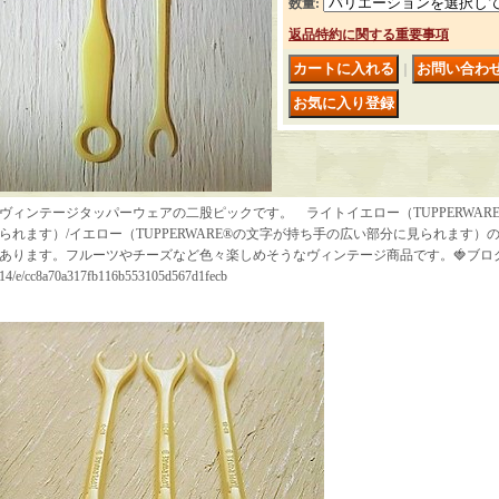
数量
:
返品特約に関する重要事項
｜
ヴィンテージタッパーウェアの二股ピックです。 ライトイエロー（TUPPERWAR
られます）/イエロー（TUPPERWARE®の文字が持ち手の広い部分に見られます
あります。フルーツやチーズなど色々楽しめそうなヴィンテージ商品です。🍓ブログ https://blog
14/e/cc8a70a317fb116b553105d567d1fecb