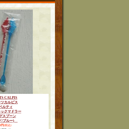
TS CALPIS
ーツカルピス
ベルティ
チックマドラー
グスプーン
ド/ブルー)
80円
(税込)