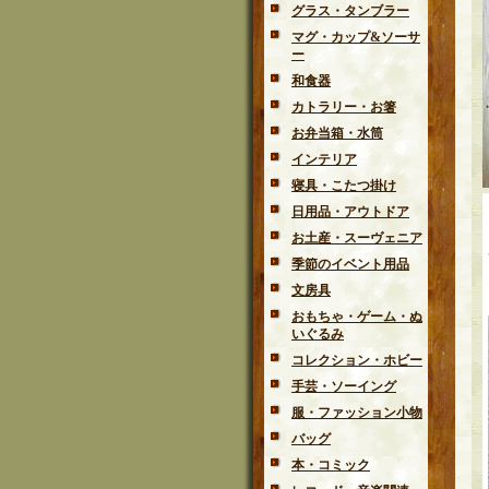
グラス・タンブラー
マグ・カップ&ソーサ
ー
和食器
カトラリー・お箸
お弁当箱・水筒
インテリア
寝具・こたつ掛け
日用品・アウトドア
お土産・スーヴェニア
季節のイベント用品
文房具
おもちゃ・ゲーム・ぬ
いぐるみ
コレクション・ホビー
手芸・ソーイング
服・ファッション小物
バッグ
本・コミック