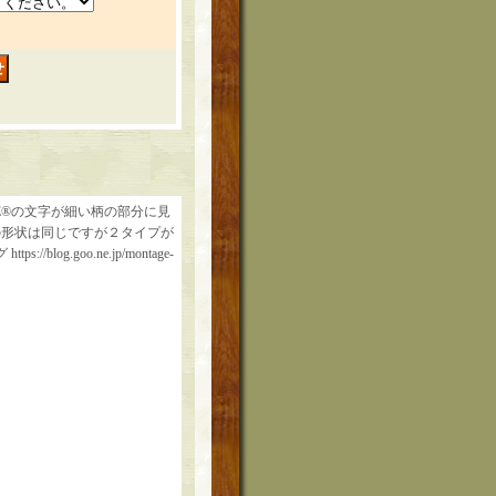
E®の文字が細い柄の部分に見
）の形状は同じですが２タイプが
.goo.ne.jp/montage-