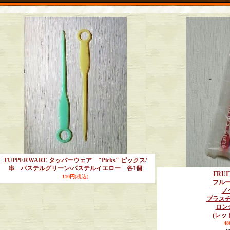
TUPPERWARE タッパーウェア "Picks" ピックス/
串 パステルグリーン/パステルイエロー 各1個
FRUI
110円
(税込)
フル
ノ
プラス
ロン
(レッ
4