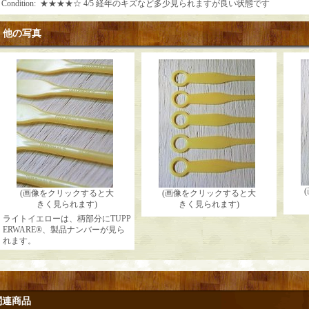
Condition
:
★★★★☆ 4/5 経年のキズなど多少見られますが良い状態です
他の写真
(画像をクリックすると大
(画像をクリックすると大
きく見られます)
きく見られます)
ライトイエローは、柄部分にTUPP
ERWARE®、製品ナンバーが見ら
れます。
関連商品