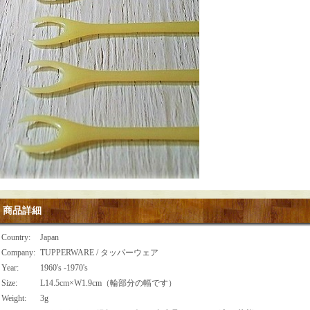
商品詳細
Country
:
Japan
Company
:
TUPPERWARE / タッパーウェア
Year
:
1960's -1970's
Size
:
L14.5cm×W1.9cm（輪部分の幅です）
Weight
:
3g