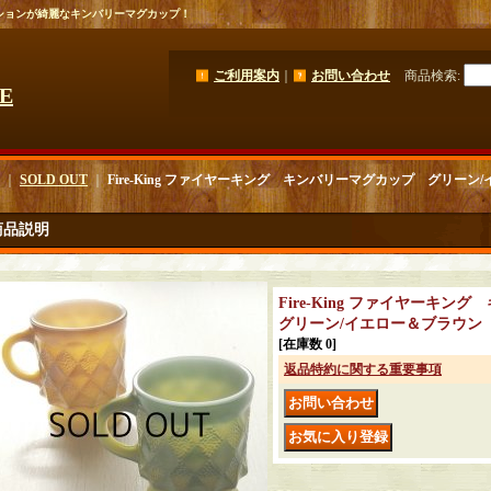
ションが綺麗なキンバリーマグカップ！
ご利用案内
｜
お問い合わせ
商品検索
:
GE
｜
SOLD OUT
｜
Fire-King ファイヤーキング キンバリーマグカップ グリーン
商品説明
Fire-King ファイヤーキ
グリーン/イエロー＆ブラウン
[在庫数 0]
返品特約に関する重要事項