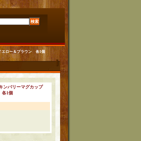
/イエロー＆ブラウン 各1個
ング キンバリーマグカップ
 各1個