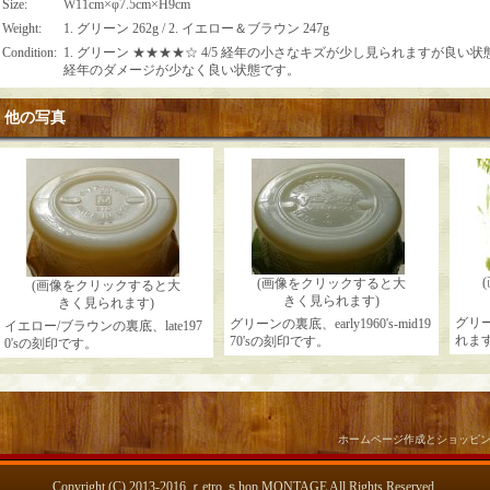
Size
:
W11cm×φ7.5cm×H9cm
Weight
:
1. グリーン 262g / 2. イエロー＆ブラウン 247g
Condition
:
1. グリーン ★★★★☆ 4/5 経年の小さなキズが少し見られますが良い状態です
経年のダメージが少なく良い状態です。
他の写真
(画像をクリックすると大
(画像をクリックすると大
きく見られます)
きく見られます)
グリ
グリーンの裏底、early1960's-mid19
イエロー/ブラウンの裏底、late197
れま
70'sの刻印です。
0'sの刻印です。
ホームページ作成とショッピ
Copyright (C) 2013-2016 ｒetro ｓhop MONTAGE All Rights Reserved.