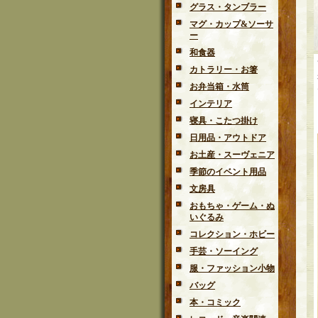
グラス・タンブラー
マグ・カップ&ソーサ
ー
和食器
カトラリー・お箸
お弁当箱・水筒
インテリア
寝具・こたつ掛け
日用品・アウトドア
お土産・スーヴェニア
季節のイベント用品
文房具
おもちゃ・ゲーム・ぬ
いぐるみ
コレクション・ホビー
手芸・ソーイング
服・ファッション小物
バッグ
本・コミック