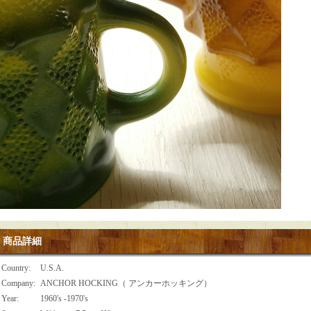
商品詳細
Country
:
U.S.A.
Company
:
ANCHOR HOCKING（ アンカーホッキング）
Year
:
1960's -1970's