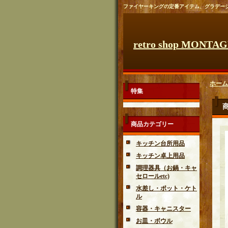
ファイヤーキングの定番アイテム、グラデー
retro shop MONTA
ホーム
特集
商品カテゴリー
キッチン台所用品
キッチン卓上用品
調理器具（お鍋・キャ
セロールetc)
水差し・ポット・ケト
ル
容器・キャニスター
お皿・ボウル