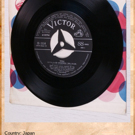
Country
:
Japan