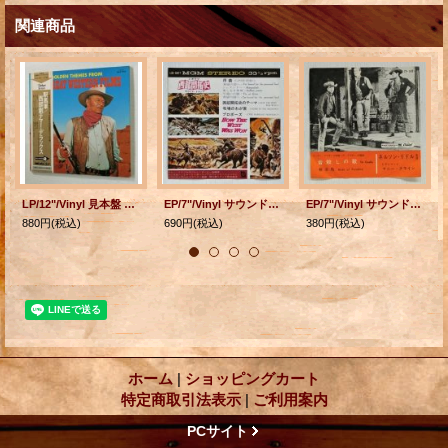
関連商品
LP/12"/Vinyl 見本盤 駅馬車/西部劇テーマ・デラックス ユニバーサル・スタジオ・オーケストラ (1971) MCA RECRDS 帯つき
EP/7"/Vinyl サウンド・トラック シネラマ 西部開拓史 序曲 西部開拓史のテーマ 牧場のわが家 プロポーズ (1963) MGM
EP/7"/Vinyl サウンド・トラック 映画「リオ・ブラボー」 皆殺しの歌 極楽鳥 ネルソン・リドル楽団 トランペット：マニー・クライン (1959) Capitol
880円
(税込)
690円
(税込)
380円
(税込)
ホーム
|
ショッピングカート
特定商取引法表示
|
ご利用案内
PCサイト