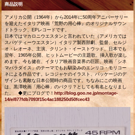
商品説明
アメリカ公開（1964年）から2014年に50周年アニバーサリー
を迎えたイタリア映画『荒野の用心棒』のオリジナルサウン
ドトラック、EPレコードです。
日本ではマカロニウエスタンと言われていた（アメリカでは
スパゲティーウエスタン）イタリア製西部劇、監督、セルジ
オ・レオーネ、主演、クリント・イーストウッド、日本でも
翌年、1965年公開、ヒットムービーの主題歌、挿入歌が楽し
めます。今も健在、イタリア映画音楽界の巨匠、映画「シネ
マパラダイス」のテーマでもお馴染みのエンリコ・モリコー
ネによる作品です。レコジャケのイラスト、パッケージのデ
ザインも素敵な日本公開時の商品です。ちなみにこの映画
は、黒澤映画「用心棒」のパクリ？としても有名となりまし
た。 ◆更にブログで！
http://blog.goo.ne.jp/montage-
14/e/877fdb7093f15c4ac188250d50fcec43