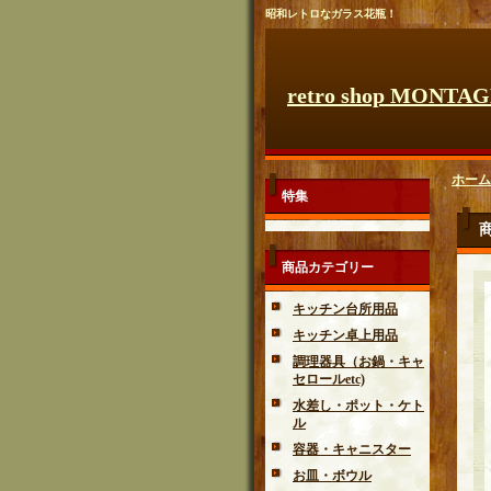
昭和レトロなガラス花瓶！
retro shop MONTA
ホーム
特集
商品カテゴリー
キッチン台所用品
キッチン卓上用品
調理器具（お鍋・キャ
セロールetc)
水差し・ポット・ケト
ル
容器・キャニスター
お皿・ボウル