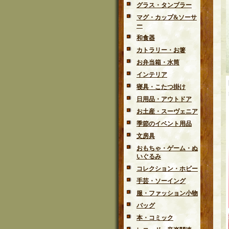
グラス・タンブラー
マグ・カップ&ソーサ
ー
和食器
カトラリー・お箸
お弁当箱・水筒
インテリア
寝具・こたつ掛け
日用品・アウトドア
お土産・スーヴェニア
季節のイベント用品
文房具
おもちゃ・ゲーム・ぬ
いぐるみ
コレクション・ホビー
手芸・ソーイング
服・ファッション小物
バッグ
本・コミック