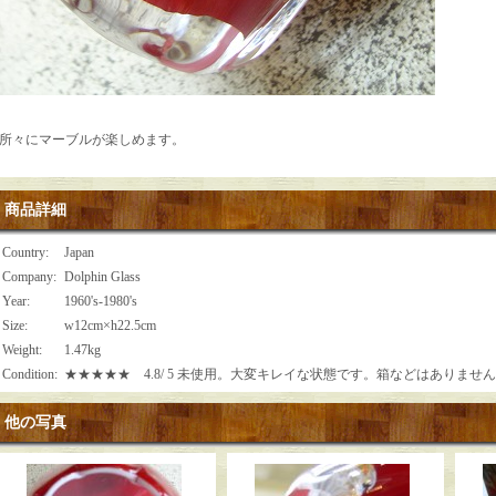
所々にマーブルが楽しめます。
商品詳細
Country
:
Japan
Company
:
Dolphin Glass
Year
:
1960's-1980's
Size
:
w12cm×h22.5cm
Weight
:
1.47kg
Condition
:
★★★★★ 4.8/ 5 未使用。大変キレイな状態です。箱などはありませ
他の写真