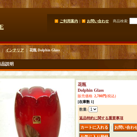
ご利用案内
｜
お問い合わせ
商品検索
:
GE
｜
インテリア
｜
花瓶 Dolphin Glass
商品説明
花瓶
Dolphin Glass
販売価格
:
2,780円
(税込)
[在庫数 1]
数量
:
返品特約に関する重要事項
｜