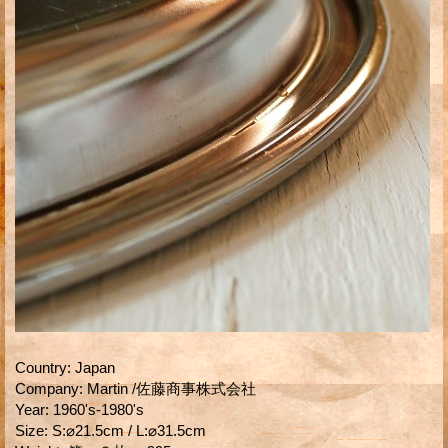
Country
:
Japan
Company
:
Martin /佐藤商事株式会社
Year
:
1960's-1980's
Size
:
S:⌀21.5cm / L:⌀31.5cm