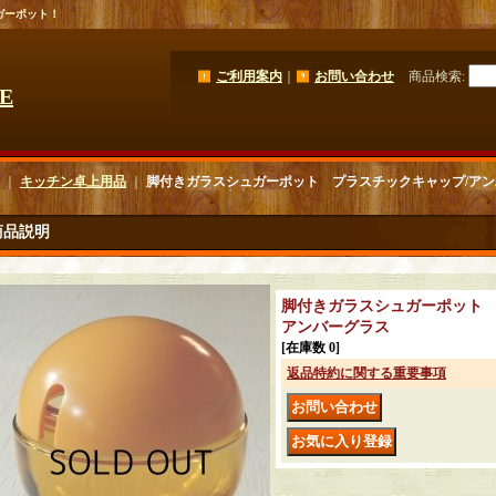
ガーポット！
ご利用案内
｜
お問い合わせ
商品検索
:
GE
｜
キッチン卓上用品
｜
脚付きガラスシュガーポット プラスチックキャップ/ア
商品説明
脚付きガラスシュガーポット 
アンバーグラス
[在庫数 0]
返品特約に関する重要事項