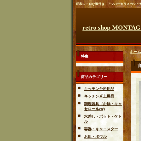
昭和レトロな蓋付き、アンバーガラスのシュ
retro shop MONTA
ホーム
特集
商品カテゴリー
キッチン台所用品
キッチン卓上用品
調理器具（お鍋・キャ
セロールetc)
水差し・ポット・ケト
ル
容器・キャニスター
お皿・ボウル