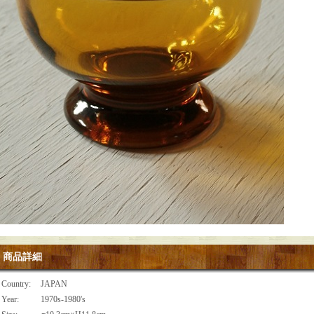
商品詳細
Country
:
JAPAN
Year
:
1970s-1980's