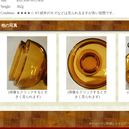
Size
:
⌀10.3cm×H11.8cm
Weight
:
362g
Condition
:
★★★★☆ 4/5 経年のキズなどは見られるますが良い状態です。
他の写真
(画像をクリックすると大
(画像をクリックすると大
きく見られます)
きく見られます)
ホームページ作成とショッピ