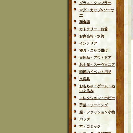
グラス・タンブラー
マグ・カップ&ソーサ
ー
和食器
カトラリー・お箸
お弁当箱・水筒
インテリア
寝具・こたつ掛け
日用品・アウトドア
お土産・スーヴェニア
季節のイベント用品
文房具
おもちゃ・ゲーム・ぬ
いぐるみ
コレクション・ホビー
手芸・ソーイング
服・ファッション小物
バッグ
本・コミック