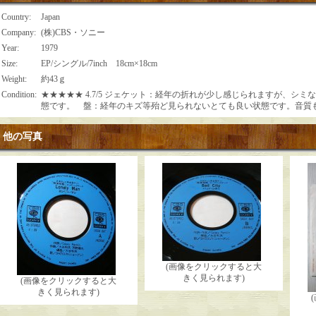
Country
:
Japan
Company
:
(株)CBS・ソニー
Year
:
1979
Size
:
EP/シングル/7inch 18cm×18cm
Weight
:
約43ｇ
Condition
:
★★★★★ 4.7/5 ジェケット：経年の折れが少し感じられますが、シ
態です。 盤：経年のキズ等殆ど見られないとても良い状態です。音質
他の写真
(画像をクリックすると大
きく見られます)
(画像をクリックすると大
きく見られます)