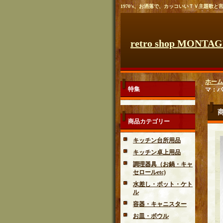
1970's、お洒落で、カッコいいＴＶ主題歌
retro shop MONTA
ホーム
特集
マ：バ
商品カテゴリー
キッチン台所用品
キッチン卓上用品
調理器具（お鍋・キャ
セロールetc)
水差し・ポット・ケト
ル
容器・キャニスター
お皿・ボウル