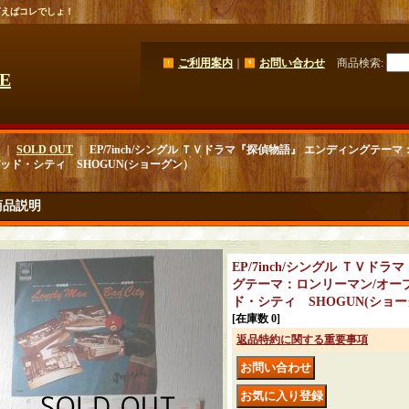
と言えばコレでしょ！
ご利用案内
｜
お問い合わせ
商品検索
:
GE
｜
SOLD OUT
｜
EP/7inch/シングル ＴＶドラマ『探偵物語』 エンディングテ
ッド・シティ SHOGUN(ショーグン）
商品説明
EP/7inch/シングル ＴＶド
グテーマ：ロンリーマン/オー
ド・シティ SHOGUN(ショ
[在庫数 0]
返品特約に関する重要事項