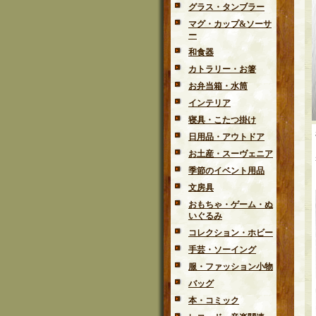
グラス・タンブラー
マグ・カップ&ソーサ
ー
和食器
カトラリー・お箸
お弁当箱・水筒
インテリア
寝具・こたつ掛け
日用品・アウトドア
お土産・スーヴェニア
季節のイベント用品
文房具
おもちゃ・ゲーム・ぬ
いぐるみ
コレクション・ホビー
手芸・ソーイング
服・ファッション小物
バッグ
本・コミック