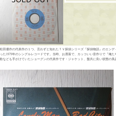
松田優作の代表作の１つ、言わずと知れたＴＶ探偵シリーズ『探偵物語』のエンデ
った1979年のシングルレコードです。当時、お洒落で、カッコいい音作りで『俺
歌なども手がけていたショーグンの代表作です・ジャケット、盤共に良い状態の美