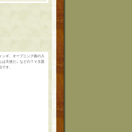
ィンギ、オープニング曲の入
たちは天使だ』などのＴＶ主題
品です。