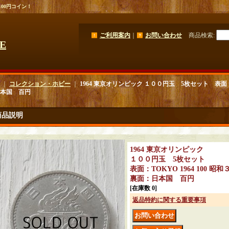
100円コイン！
ご利用案内
｜
お問い合わせ
商品検索
:
GE
｜
コレクション・ホビー
｜
1964 東京オリンピック １００円玉 5枚セット 表面：TO
本国 百円
商品説明
1964 東京オリンピック
１００円玉 5枚セット
表面：TOKYO 1964 100 昭
裏面：日本国 百円
[在庫数 0]
返品特約に関する重要事項