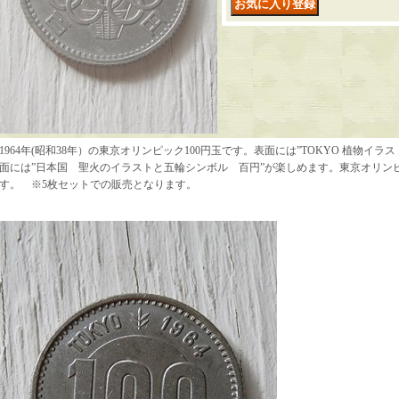
1964年(昭和38年）の東京オリンピック100円玉です。表面には”TOKYO 植物イラスト 1
面には”日本国 聖火のイラストと五輪シンボル 百円”が楽しめます。東京オリン
す。 ※5枚セットでの販売となります。