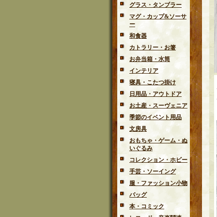
グラス・タンブラー
マグ・カップ&ソーサ
ー
和食器
カトラリー・お箸
お弁当箱・水筒
インテリア
寝具・こたつ掛け
日用品・アウトドア
お土産・スーヴェニア
季節のイベント用品
文房具
おもちゃ・ゲーム・ぬ
いぐるみ
コレクション・ホビー
手芸・ソーイング
服・ファッション小物
バッグ
本・コミック