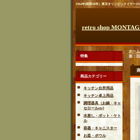
1964年(昭和38年）東京オリンピックイヤーの
retro shop MONTA
ホーム
特集
面：日
商品カテゴリー
キッチン台所用品
キッチン卓上用品
調理器具（お鍋・キャ
セロールetc)
水差し・ポット・ケト
ル
容器・キャニスター
お皿・ボウル