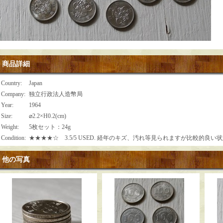
商品詳細
Country
:
Japan
Company
:
独立行政法人造幣局
Year
:
1964
Size
:
⌀2.2×H0.2(cm)
Weight
:
5枚セット：24g
Condition
:
★★★★☆ 3.5/5 USED. 経年のキズ、汚れ等見られますが比較的良い
他の写真