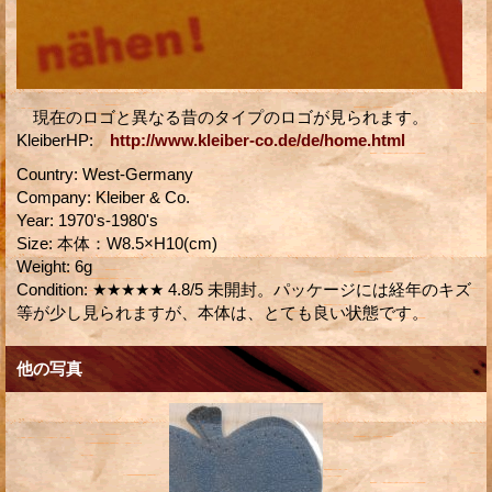
現在のロゴと異なる昔のタイプのロゴが見られます。
KleiberHP:
http://www.kleiber-co.de/de/home.html
Country
:
West-Germany
Company
:
Kleiber & Co.
Year
:
1970's-1980's
Size
:
本体：W8.5×H10(cm)
Weight
:
6g
Condition
:
★★★★★ 4.8/5 未開封。パッケージには経年のキズ
等が少し見られますが、本体は、とても良い状態です。
他の写真