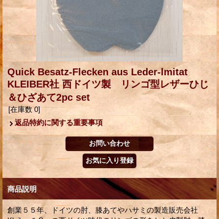
Quick Besatz-Flecken aus Leder-lmitat
KLEIBER社 西ドイツ製 リンゴ型レザーひじ
＆ひざあて2pc set
[在庫数 0]
返品特約に関する重要事項
商品説明
創業５５年、ドイツの肘、膝あてやハサミの製造販売会社