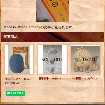
Made in West-Germanyの文字が見られます。
関連商品
ヤングニット ひじ、ひざあて (ニット用） パイオニア(株)
石塚硝子 ADERIA GLASS (アデリアグラス) ガラス２段キャンディーポット ”apple”リンゴイラストプリント
ARI阿里・ヤングインテリア by FUJIKA セラミック貯金箱 ”アップルガール”
280円
(税込)