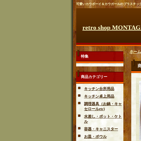
可愛いカウボーイ＆カウガールのプラスチッ
retro shop MONTA
ホーム
特集
商品カテゴリー
キッチン台所用品
キッチン卓上用品
調理器具（お鍋・キャ
セロールetc)
水差し・ポット・ケト
ル
容器・キャニスター
お皿・ボウル