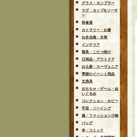
グラス・タンブラー
マグ・カップ&ソーサ
ー
和食器
カトラリー・お箸
お弁当箱・水筒
インテリア
寝具・こたつ掛け
日用品・アウトドア
お土産・スーヴェニア
季節のイベント用品
文房具
おもちゃ・ゲーム・ぬ
いぐるみ
コレクション・ホビー
手芸・ソーイング
服・ファッション小物
バッグ
本・コミック