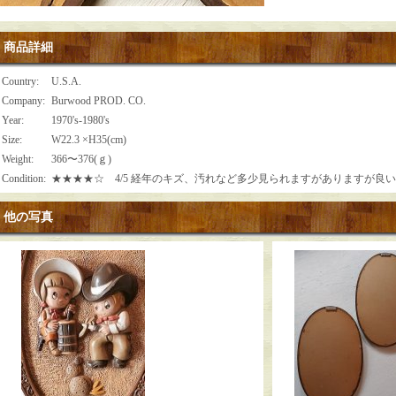
商品詳細
Country
:
U.S.A.
Company
:
Burwood PROD. CO.
Year
:
1970's-1980's
Size
:
W22.3 ×H35(cm)
Weight
:
366〜376(ｇ)
Condition
:
★★★★☆ 4/5 経年のキズ、汚れなど多少見られますがありますが良
他の写真