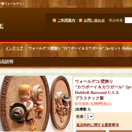
ク製ウォールデコ！
ご利用案内
｜
お問い合わせ
商品検索
:
GE
｜
インテリア
｜
ウォールデコ/壁飾り ”カウボーイ＆カウガール” 2pcセット Hubbell 
商品説明
ウォールデコ/壁飾り
”カウボーイ＆カウガール” 2p
Hubbell Burwood U.S.A.
プラスチック製
販売価格
:
6,300円
(税込)
[在庫数 1]
数量
:
返品特約に関する重要事項