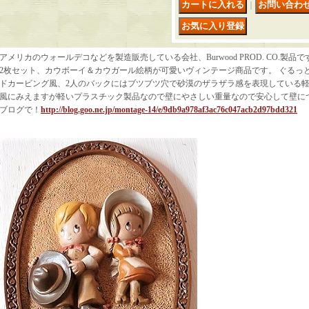
｜
アメリカのウォールデコなどを製造販売している会社、Burwood PROD. CO.製品で
2枚セット、カウボーイ＆カウガール絵柄が可愛いヴィンテージ商品です。 ぐるっ
ドカービング風、2人のバックにはブツブツ穴で砂漠のザラザラ感を表現している
風にみえますが軽いプラスチック製品なので壁にやさしい重量なので安心して壁に
ブログで！
http://blog.goo.ne.jp/montage-14/e/9db9a978af3ac76c047acb2d97bdd321