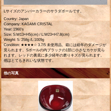
Lサイズのアンバーカラーのサラダボールです。
Country
:
Japan
Company
:
KAGAMI CRISTAL
Year
:
1960's
Size
:
S:W13×H5(cm) / L:W23×H7.8(cm)
Weight
:
S: 258g /L:1009g
Condition
:
★★★★☆ 3.7/5 未使用品。箱には経年のダメージが
見られます。Sボールの内ブラックの1部に小さなカケが見ら
れます。レッドの裏底に多少経年の磨りキズが見られます。
他はとてもきれいな状態です。
他の写真