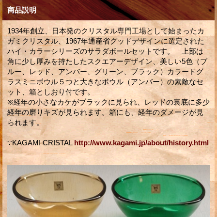
商品説明
1934年創立、日本発のクリスタル専門工場として始まったカ
ガミクリスタル、1967年通産省グッドデザインに選定された
ハイ・カラーシリーズのサラダボールセットです。 上部は
角に少し厚みを持たしたスクエアーデザイン、美しい5色（ブ
ルー、レッド、アンバー、グリーン、ブラック）カラードグ
ラスミニボウル５つと大きなボウル（アンバー）の素敵なセ
ット、箱としおり付です。
※経年の小さなカケがブラックに見られ、レッドの裏底に多少
経年の磨りキズが見られます。箱にも、経年のダメージが見
られます。
∵KAGAMI CRISTAL
http://www.kagami.jp/about/history.html