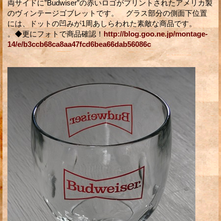
両サイドに”Budwiser”の赤いロゴがプリントされたアメリカ製
のヴィンテージゴブレットです。 グラス部分の側面下位置
には、ドットの凹みが1周あしらわれた素敵な商品です。
。◆更にフォトで商品確認！
http://blog.goo.ne.jp/montage-
14/e/b3ccb68ca8aa47fcd6bea66dab56086c