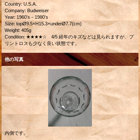
Country
:
U.S.A.
Company
:
Budweiser
Year
:
1960's－1980's
Size
:
topØ9.5×H15.3×underØ7.7(cm)
Weight
:
405g
Condition
:
★★★★☆ 4/5 経年のキズなどは見られますが、プ
リントロスも少なく良い状態です。
他の写真
内側です。