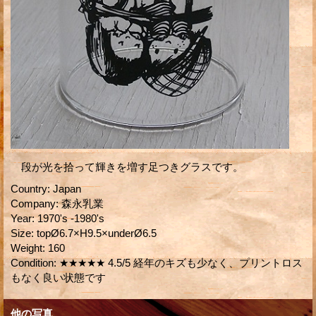
段が光を拾って輝きを増す足つきグラスです。
Country
:
Japan
Company
:
森永乳業
Year
:
1970's -1980's
Size
:
topØ6.7×H9.5×underØ6.5
Weight
:
160
Condition
:
★★★★★ 4.5/5 経年のキズも少なく、プリントロス
もなく良い状態です
他の写真