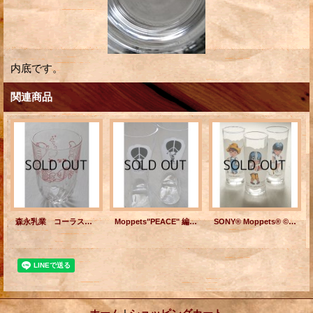
内底です。
関連商品
森永乳業 コーラス 金魚イラスト プリントグラス
Moppets"PEACE" 編上げブーツ型グラス ©MCMLXX FRAN MAR
SONY® Moppets® ©FRAN MAR 1972/1973 プリントグラス (1)"Goin' Wishin'・・・ (2)Can't we・・・talk this over? (3)Tennis Anyon? 各1個