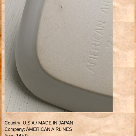
Country
:
U.S.A./ MADE IN JAPAN
Company
:
AMERICAN AIRLINES
Year
:
1970's