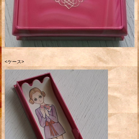
<ケース>