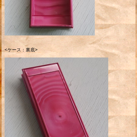
<ケース：裏底>