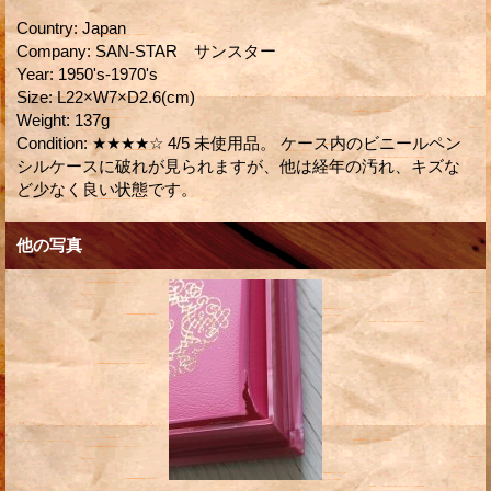
Country
:
Japan
Company
:
SAN-STAR サンスター
Year
:
1950's-1970's
Size
:
L22×W7×D2.6(cm)
Weight
:
137g
Condition
:
★★★★☆ 4/5 未使用品。 ケース内のビニールペン
シルケースに破れが見られますが、他は経年の汚れ、キズな
ど少なく良い状態です。
他の写真