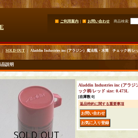
ご利用案内
｜
お問い合わせ
商品検索
:
GE
｜
SOLD OUT
｜
Aladdin Industries inc (アラジン）魔法瓶・水筒 チェック柄/レッド s
商品説明
Aladdin Industries in
ック柄/レッド size: 0.473L
[在庫数 0]
返品特約に関する重要事項