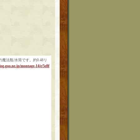
法瓶/水筒です。約0.48リ
log.goo.ne.jp/montage-14/e/5e8f