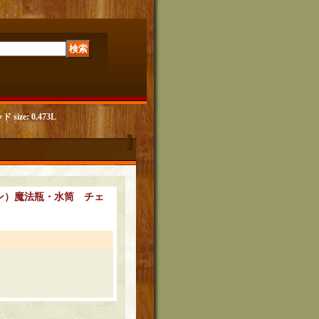
ize: 0.473L
c (アラジン）魔法瓶・水筒 チェ