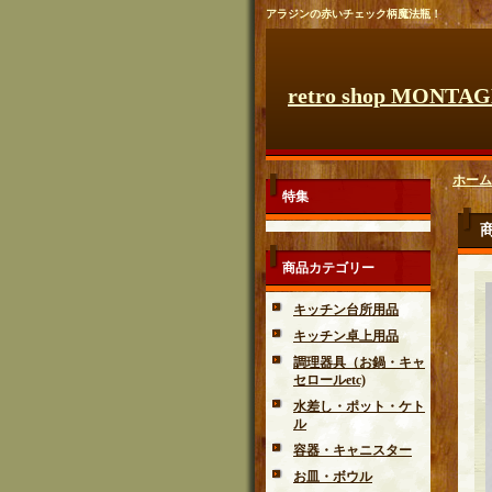
アラジンの赤いチェック柄魔法瓶！
retro shop MONTA
ホーム
特集
商品カテゴリー
キッチン台所用品
キッチン卓上用品
調理器具（お鍋・キャ
セロールetc)
水差し・ポット・ケト
ル
容器・キャニスター
お皿・ボウル