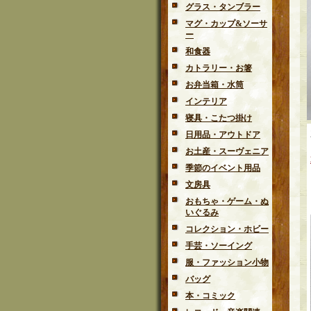
グラス・タンブラー
マグ・カップ&ソーサ
ー
和食器
カトラリー・お箸
お弁当箱・水筒
インテリア
寝具・こたつ掛け
日用品・アウトドア
お土産・スーヴェニア
季節のイベント用品
文房具
おもちゃ・ゲーム・ぬ
いぐるみ
コレクション・ホビー
手芸・ソーイング
服・ファッション小物
バッグ
本・コミック