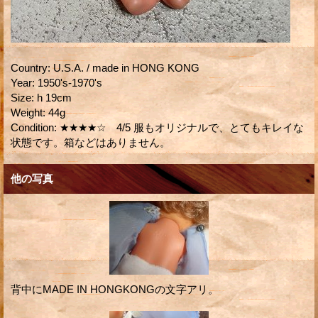
Country
:
U.S.A. / made in HONG KONG
Year
:
1950's-1970's
Size
:
h 19cm
Weight
:
44g
Condition
:
★★★★☆ 4/5 服もオリジナルで、とてもキレイな
状態です。箱などはありません。
他の写真
背中にMADE IN HONGKONGの文字アリ。